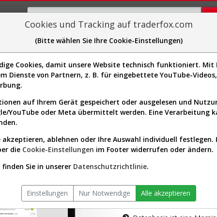
Cookies und Tracking auf traderfox.com
(Bitte wählen Sie Ihre Cookie-Einstellungen)
plorer
Sector-Spider
Easy-Scan
Visualizations
H
ge Cookies, damit unsere Website technisch funktioniert. Mit I
m Dienste von Partnern, z. B. für eingebettete YouTube-Video
tion ist nur für Premium-Kunde
erbung.
ionen auf Ihrem Gerät gespeichert oder ausgelesen und Nutz
gle/YouTube oder Meta übermittelt werden. Eine Verarbeitung 
nden.
 akzeptieren, ablehnen oder Ihre Auswahl individuell festlegen. 
ber die
Cookie-Einstellungen
im Footer widerrufen oder ändern.
AKTIEN-TERM
finden Sie in unserer
Datenschutzrichtlinie
.
Die Aktienanal
Einstellungen
Nur Notwendige
Alle akzeptieren