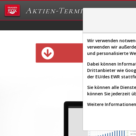
Aktien-Terminal
Daten/Graphs
Ex
Wir verwenden notwendi
verwenden wir außerde
Diese Funk
und personalisierte W
Dabei können Informat
Drittanbieter wie Goo
der EU/des EWR stattfi
Sie können alle Dienste
können Sie jederzeit ü
Weitere Informationen 