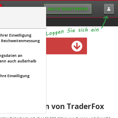
GRATIS REGISTRIEREN
istorie
Macro-View
hrer Einwilligung
s, Reichweitenmessung
n verfügbar
ungsdaten an
kann auch außerhalb
Ihre Einwilligung
INAL
yse-Plattform von TraderFox