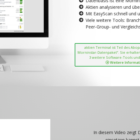
Datenbasis ist eine Morni
Aktien analysieren und übe
Mit EasyScan schnell und 
Viele weitere Tools: Bran
Peer-Group- und Vergleichsc
aktien Terminal ist Teil des Abo
Morninstar-Datenpaket“. Sie erhalten
3 weitere Software-Tools und
Weitere Informat
In diesem Video zeigt 
einsetzen kannst