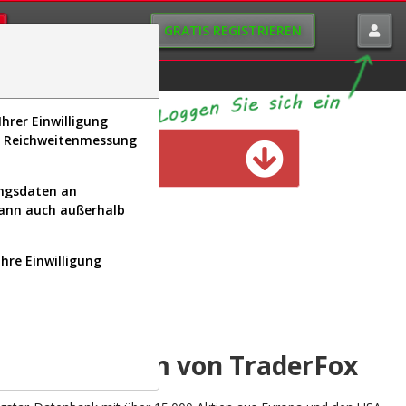
GRATIS REGISTRIEREN
istorie
Macro-View
hrer Einwilligung
s, Reichweitenmessung
n verfügbar
ungsdaten an
kann auch außerhalb
Ihre Einwilligung
INAL
yse-Plattform von TraderFox