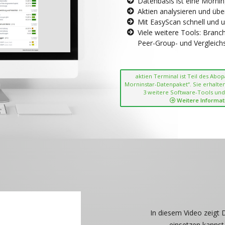
Datenbasis ist eine Morni
Aktien analysieren und übe
Mit EasyScan schnell und 
Viele weitere Tools: Bran
Peer-Group- und Vergleichsc
aktien Terminal ist Teil des Abo
Morninstar-Datenpaket“. Sie erhalten
3 weitere Software-Tools und
Weitere Informat
In diesem Video zeigt 
einsetzen kannst