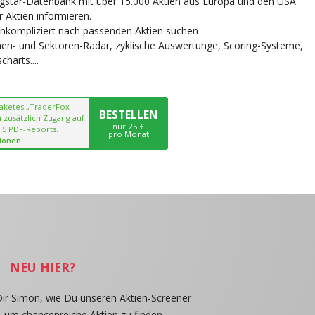
ngstar-Datenbank mit über 15.000 Aktien aus Europa und den USA
r Aktien informieren.
unkompliziert nach passenden Aktien suchen
chen- und Sektoren-Radar, zyklische Auswertunge, Scoring-Systeme,
harts....
paketes „TraderFox
BESTELLEN
 zusätzlich Zugang auf
nur 25 €
 5 PDF-Reports.
pro Monat
ionen
NEU HIER?
Dir Simon, wie Du unseren Aktien-Screener
, um chancenreiche Aktien zu finden.