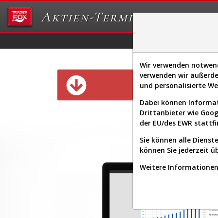
Aktien-Terminal
Daten/Graphs
Ex
Wir verwenden notwendi
verwenden wir außerde
Diese Funk
und personalisierte W
Dabei können Informat
Drittanbieter wie Goo
der EU/des EWR stattfi
Sie können alle Dienste
können Sie jederzeit ü
Weitere Informationen 