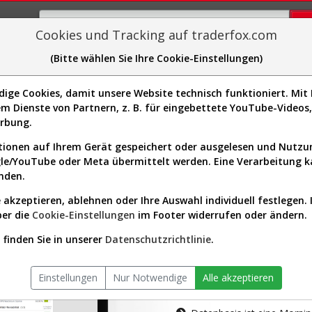
Cookies und Tracking auf traderfox.com
(Bitte wählen Sie Ihre Cookie-Einstellungen)
plorer
Sector-Spider
Easy-Scan
Visualizations
H
ge Cookies, damit unsere Website technisch funktioniert. Mit I
m Dienste von Partnern, z. B. für eingebettete YouTube-Video
tion ist nur für Premium-Kunde
erbung.
ionen auf Ihrem Gerät gespeichert oder ausgelesen und Nutz
gle/YouTube oder Meta übermittelt werden. Eine Verarbeitung 
nden.
 akzeptieren, ablehnen oder Ihre Auswahl individuell festlegen. 
ber die
Cookie-Einstellungen
im Footer widerrufen oder ändern.
AKTIEN-TERM
finden Sie in unserer
Datenschutzrichtlinie
.
Die Aktienanal
Einstellungen
Nur Notwendige
Alle akzeptieren