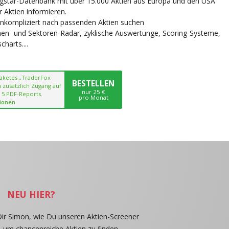
ngstar-Datenbank mit über 15.000 Aktien aus Europa und den USA
r Aktien informieren.
unkompliziert nach passenden Aktien suchen
chen- und Sektoren-Radar, zyklische Auswertunge, Scoring-Systeme,
harts....
paketes „TraderFox
BESTELLEN
 zusätzlich Zugang auf
nur 25 €
 5 PDF-Reports.
pro Monat
ionen
NEU HIER?
Dir Simon, wie Du unseren Aktien-Screener
, um chancenreiche Aktien zu finden.