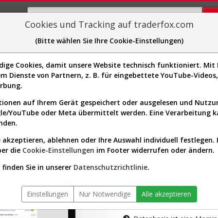
Cookies und Tracking auf traderfox.com
(Bitte wählen Sie Ihre Cookie-Einstellungen)
plorer
Sector-Spider
Easy-Scan
Visualizations
H
ge Cookies, damit unsere Website technisch funktioniert. Mit I
m Dienste von Partnern, z. B. für eingebettete YouTube-Video
tion ist nur für Premium-Kunde
erbung.
ionen auf Ihrem Gerät gespeichert oder ausgelesen und Nutz
gle/YouTube oder Meta übermittelt werden. Eine Verarbeitung 
nden.
 akzeptieren, ablehnen oder Ihre Auswahl individuell festlegen. 
ber die
Cookie-Einstellungen
im Footer widerrufen oder ändern.
AKTIEN-TERM
finden Sie in unserer
Datenschutzrichtlinie
.
Die Aktienanal
Einstellungen
Nur Notwendige
Alle akzeptieren