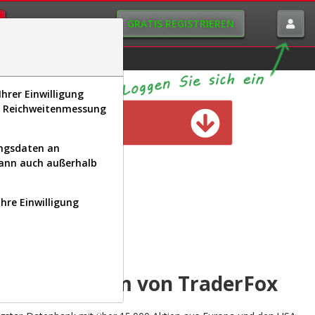
GRATIS REGISTRIEREN
istorie
Macro-View
hrer Einwilligung
s, Reichweitenmessung
n verfügbar
ungsdaten an
kann auch außerhalb
Ihre Einwilligung
INAL
yse-Plattform von TraderFox