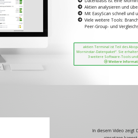
Datenbasis ist eine Morni
Aktien analysieren und übe
Mit EasyScan schnell und 
Viele weitere Tools: Bran
Peer-Group- und Vergleichsc
aktien Terminal ist Teil des Abo
Morninstar-Datenpaket“. Sie erhalten
3 weitere Software-Tools und
Weitere Informat
In diesem Video zeigt 
einsetzen kannst