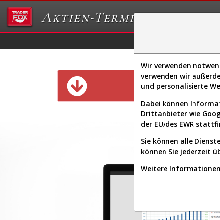
Aktien-Terminal
Daten/Graphs
Ex
Wir verwenden notwendi
verwenden wir außerde
Diese Funk
und personalisierte W
Dabei können Informat
Drittanbieter wie Goo
der EU/des EWR stattfi
Sie können alle Dienste
können Sie jederzeit ü
Weitere Informationen 