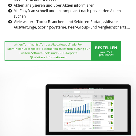
Aktien analysieren und über Aktien informieren.
Mit EasyScan schnell und unkompliziert nach passenden Aktien
suchen
Viele weitere Tools: Branchen- und Sektoren-Radar, zyklische
Auswertunge, Scoring-Systeme, Peer-Group- und Vergleichscharts....
aktien Terminal ist Teil des Abopaketes „TraderFox
BESTELLEN
Morninstar-Datenpaket“. Sie erhalten zusätzlich Zugang auf
nur 25 €
3 weitere Software-Tools und 5 PDF-Reports.
pro Monat
Weitere Informationen