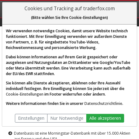
REGIS-
Cookies und Tracking auf traderfox.com
TRIEREN
(Bitte wählen Sie Ihre Cookie-Einstellungen)
Graphs
Explorer
Sector
Scan
Visual
Historie
Macro
Wir verwenden notwendige Cookies, damit unsere Website technisch
funktioniert. Mit Ihrer Einwilligung verwenden wir außerdem Dienste
von Partnern, z. B. für eingebettete YouTube-Videos,
Diese Funktion ist nur für
Reichweitenmessung und personalisierte Werbung.
Premium-Kunden verfügbar
Dabei können Informationen auf Ihrem Gerät gespeichert oder
ausgelesen und Nutzungsdaten an Drittanbieter wie Google/YouTube
oder Meta übermittelt werden. Eine Verarbeitung kann auch außerhalb
der EU/des EWR stattfinden.
Sie können alle Dienste akzeptieren, ablehnen oder Ihre Auswahl
individuell festlegen. Ihre Einwilligung können Sie jederzeit über die
Cookie-Einstellungen
im Footer widerrufen oder ändern.
AKTIEN-TERMINAL
Weitere Informationen finden Sie in unserer
Datenschutzrichtlinie
.
Die Aktienanalyse-Plattform von
Einstellungen
Nur Notwendige
Alle akzeptieren
TraderFox
Datenbasis ist eine Morningstar-Datenbank mit über 15.000 Aktien
aus Europa und den USA