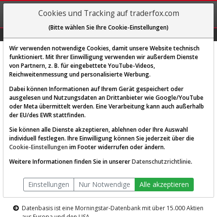
REGIS-
Cookies und Tracking auf traderfox.com
TRIEREN
(Bitte wählen Sie Ihre Cookie-Einstellungen)
Graphs
Explorer
Sector
Scan
Visual
Historie
Macro
Wir verwenden notwendige Cookies, damit unsere Website technisch
funktioniert. Mit Ihrer Einwilligung verwenden wir außerdem Dienste
von Partnern, z. B. für eingebettete YouTube-Videos,
Diese Funktion ist nur für
Reichweitenmessung und personalisierte Werbung.
Premium-Kunden verfügbar
Dabei können Informationen auf Ihrem Gerät gespeichert oder
ausgelesen und Nutzungsdaten an Drittanbieter wie Google/YouTube
oder Meta übermittelt werden. Eine Verarbeitung kann auch außerhalb
der EU/des EWR stattfinden.
Sie können alle Dienste akzeptieren, ablehnen oder Ihre Auswahl
individuell festlegen. Ihre Einwilligung können Sie jederzeit über die
Cookie-Einstellungen
im Footer widerrufen oder ändern.
AKTIEN-TERMINAL
Weitere Informationen finden Sie in unserer
Datenschutzrichtlinie
.
Die Aktienanalyse-Plattform von
Einstellungen
Nur Notwendige
Alle akzeptieren
TraderFox
Datenbasis ist eine Morningstar-Datenbank mit über 15.000 Aktien
aus Europa und den USA