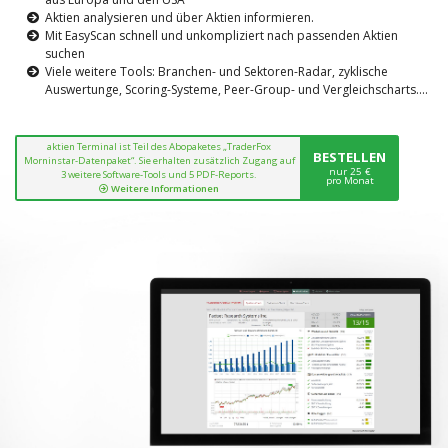
Aktien analysieren und über Aktien informieren.
Mit EasyScan schnell und unkompliziert nach passenden Aktien
suchen
Viele weitere Tools: Branchen- und Sektoren-Radar, zyklische
Auswertunge, Scoring-Systeme, Peer-Group- und Vergleichscharts....
aktien Terminal ist Teil des Abopaketes „TraderFox
BESTELLEN
Morninstar-Datenpaket“. Sie erhalten zusätzlich Zugang auf
nur 25 €
3 weitere Software-Tools und 5 PDF-Reports.
pro Monat
Weitere Informationen