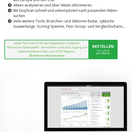
Aktien analysieren und über Aktien informieren.
Mit EasyScan schnell und unkompliziert nach passenden Aktien
suchen
Viele weitere Tools: Branchen- und Sektoren-Radar, zyklische
Auswertunge, Scoring-Systeme, Peer-Group- und Vergleichscharts....
aktien Terminal ist Teil des Abopaketes „TraderFox
BESTELLEN
Morninstar-Datenpaket“. Sie erhalten zusätzlich Zugang auf
nur 25 €
3 weitere Software-Tools und 5 PDF-Reports.
pro Monat
Weitere Informationen