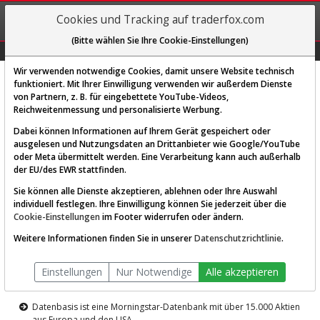
REGIS-
Cookies und Tracking auf traderfox.com
TRIEREN
(Bitte wählen Sie Ihre Cookie-Einstellungen)
Graphs
Explorer
Sector
Scan
Visual
Historie
Macro
Wir verwenden notwendige Cookies, damit unsere Website technisch
funktioniert. Mit Ihrer Einwilligung verwenden wir außerdem Dienste
von Partnern, z. B. für eingebettete YouTube-Videos,
Diese Funktion ist nur für
Reichweitenmessung und personalisierte Werbung.
Premium-Kunden verfügbar
Dabei können Informationen auf Ihrem Gerät gespeichert oder
ausgelesen und Nutzungsdaten an Drittanbieter wie Google/YouTube
oder Meta übermittelt werden. Eine Verarbeitung kann auch außerhalb
der EU/des EWR stattfinden.
Sie können alle Dienste akzeptieren, ablehnen oder Ihre Auswahl
individuell festlegen. Ihre Einwilligung können Sie jederzeit über die
Cookie-Einstellungen
im Footer widerrufen oder ändern.
AKTIEN-TERMINAL
Weitere Informationen finden Sie in unserer
Datenschutzrichtlinie
.
Die Aktienanalyse-Plattform von
Einstellungen
Nur Notwendige
Alle akzeptieren
TraderFox
Datenbasis ist eine Morningstar-Datenbank mit über 15.000 Aktien
aus Europa und den USA