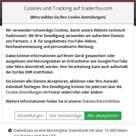
REGIS-
Cookies und Tracking auf traderfox.com
TRIEREN
(Bitte wählen Sie Ihre Cookie-Einstellungen)
Graphs
Explorer
Sector
Scan
Visual
Historie
Macro
Wir verwenden notwendige Cookies, damit unsere Website technisch
funktioniert. Mit Ihrer Einwilligung verwenden wir außerdem Dienste
von Partnern, z. B. für eingebettete YouTube-Videos,
Diese Funktion ist nur für
Reichweitenmessung und personalisierte Werbung.
Premium-Kunden verfügbar
Dabei können Informationen auf Ihrem Gerät gespeichert oder
ausgelesen und Nutzungsdaten an Drittanbieter wie Google/YouTube
oder Meta übermittelt werden. Eine Verarbeitung kann auch außerhalb
der EU/des EWR stattfinden.
Sie können alle Dienste akzeptieren, ablehnen oder Ihre Auswahl
individuell festlegen. Ihre Einwilligung können Sie jederzeit über die
Cookie-Einstellungen
im Footer widerrufen oder ändern.
AKTIEN-TERMINAL
Weitere Informationen finden Sie in unserer
Datenschutzrichtlinie
.
Die Aktienanalyse-Plattform von
Einstellungen
Nur Notwendige
Alle akzeptieren
TraderFox
Datenbasis ist eine Morningstar-Datenbank mit über 15.000 Aktien
aus Europa und den USA