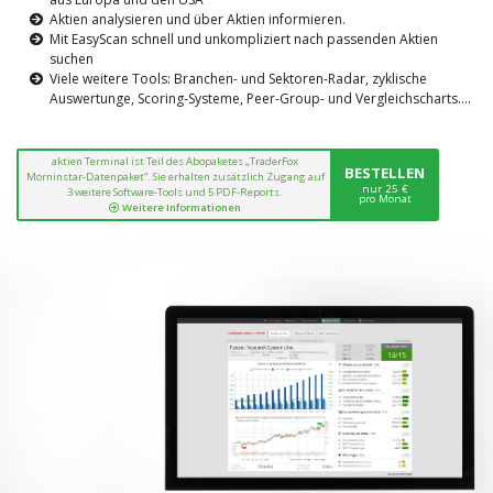
Aktien analysieren und über Aktien informieren.
Mit EasyScan schnell und unkompliziert nach passenden Aktien
suchen
Viele weitere Tools: Branchen- und Sektoren-Radar, zyklische
Auswertunge, Scoring-Systeme, Peer-Group- und Vergleichscharts....
aktien Terminal ist Teil des Abopaketes „TraderFox
BESTELLEN
Morninstar-Datenpaket“. Sie erhalten zusätzlich Zugang auf
nur 25 €
3 weitere Software-Tools und 5 PDF-Reports.
pro Monat
Weitere Informationen