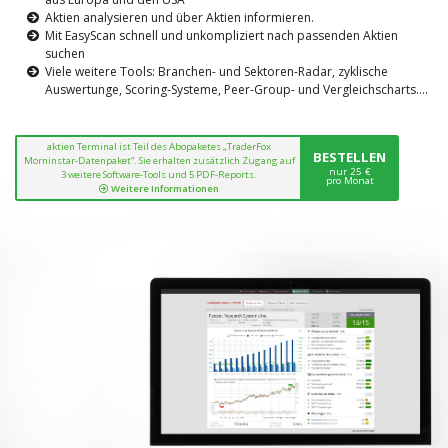
Aktien analysieren und über Aktien informieren.
Mit EasyScan schnell und unkompliziert nach passenden Aktien
suchen
Viele weitere Tools: Branchen- und Sektoren-Radar, zyklische
Auswertunge, Scoring-Systeme, Peer-Group- und Vergleichscharts....
aktien Terminal ist Teil des Abopaketes „TraderFox
BESTELLEN
Morninstar-Datenpaket“. Sie erhalten zusätzlich Zugang auf
nur 25 €
3 weitere Software-Tools und 5 PDF-Reports.
pro Monat
Weitere Informationen