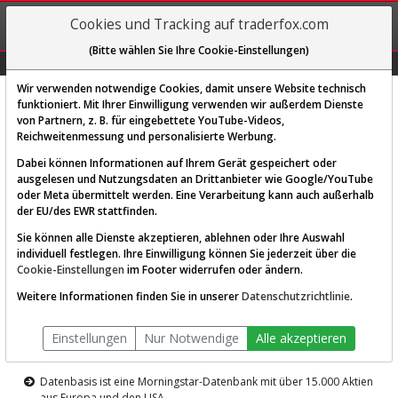
REGIS-
Cookies und Tracking auf traderfox.com
TRIEREN
(Bitte wählen Sie Ihre Cookie-Einstellungen)
Graphs
Explorer
Sector
Scan
Visual
Historie
Macro
Wir verwenden notwendige Cookies, damit unsere Website technisch
funktioniert. Mit Ihrer Einwilligung verwenden wir außerdem Dienste
von Partnern, z. B. für eingebettete YouTube-Videos,
Diese Funktion ist nur für
Reichweitenmessung und personalisierte Werbung.
Premium-Kunden verfügbar
Dabei können Informationen auf Ihrem Gerät gespeichert oder
ausgelesen und Nutzungsdaten an Drittanbieter wie Google/YouTube
oder Meta übermittelt werden. Eine Verarbeitung kann auch außerhalb
der EU/des EWR stattfinden.
Sie können alle Dienste akzeptieren, ablehnen oder Ihre Auswahl
individuell festlegen. Ihre Einwilligung können Sie jederzeit über die
Cookie-Einstellungen
im Footer widerrufen oder ändern.
AKTIEN-TERMINAL
Weitere Informationen finden Sie in unserer
Datenschutzrichtlinie
.
Die Aktienanalyse-Plattform von
Einstellungen
Nur Notwendige
Alle akzeptieren
TraderFox
Datenbasis ist eine Morningstar-Datenbank mit über 15.000 Aktien
aus Europa und den USA