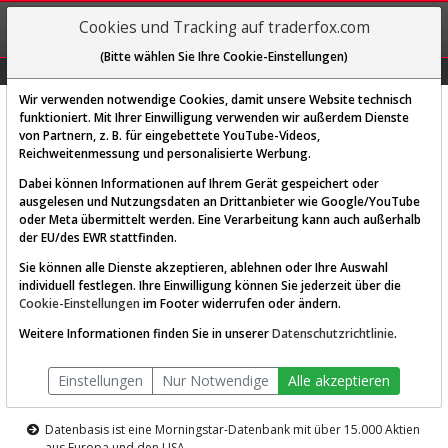
REGIS-
Cookies und Tracking auf traderfox.com
TRIEREN
(Bitte wählen Sie Ihre Cookie-Einstellungen)
Graphs
Explorer
Sector
Scan
Visual
Historie
Macro
Wir verwenden notwendige Cookies, damit unsere Website technisch
funktioniert. Mit Ihrer Einwilligung verwenden wir außerdem Dienste
von Partnern, z. B. für eingebettete YouTube-Videos,
Diese Funktion ist nur für
Reichweitenmessung und personalisierte Werbung.
Premium-Kunden verfügbar
Dabei können Informationen auf Ihrem Gerät gespeichert oder
ausgelesen und Nutzungsdaten an Drittanbieter wie Google/YouTube
oder Meta übermittelt werden. Eine Verarbeitung kann auch außerhalb
der EU/des EWR stattfinden.
Sie können alle Dienste akzeptieren, ablehnen oder Ihre Auswahl
individuell festlegen. Ihre Einwilligung können Sie jederzeit über die
Cookie-Einstellungen
im Footer widerrufen oder ändern.
AKTIEN-TERMINAL
Weitere Informationen finden Sie in unserer
Datenschutzrichtlinie
.
Die Aktienanalyse-Plattform von
Einstellungen
Nur Notwendige
Alle akzeptieren
TraderFox
Datenbasis ist eine Morningstar-Datenbank mit über 15.000 Aktien
aus Europa und den USA