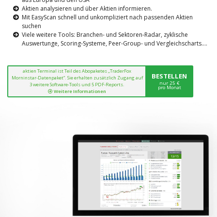
Aktien analysieren und über Aktien informieren.
Mit EasyScan schnell und unkompliziert nach passenden Aktien
suchen
Viele weitere Tools: Branchen- und Sektoren-Radar, zyklische
Auswertunge, Scoring-Systeme, Peer-Group- und Vergleichscharts....
aktien Terminal ist Teil des Abopaketes „TraderFox
BESTELLEN
Morninstar-Datenpaket“. Sie erhalten zusätzlich Zugang auf
nur 25 €
3 weitere Software-Tools und 5 PDF-Reports.
pro Monat
Weitere Informationen