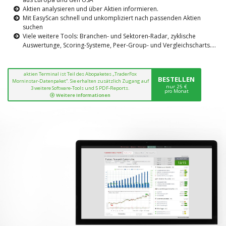
Aktien analysieren und über Aktien informieren.
Mit EasyScan schnell und unkompliziert nach passenden Aktien
suchen
Viele weitere Tools: Branchen- und Sektoren-Radar, zyklische
Auswertunge, Scoring-Systeme, Peer-Group- und Vergleichscharts....
aktien Terminal ist Teil des Abopaketes „TraderFox
BESTELLEN
Morninstar-Datenpaket“. Sie erhalten zusätzlich Zugang auf
nur 25 €
3 weitere Software-Tools und 5 PDF-Reports.
pro Monat
Weitere Informationen