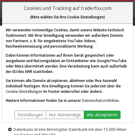
REGIS-
Cookies und Tracking auf traderfox.com
TRIEREN
(Bitte wählen Sie Ihre Cookie-Einstellungen)
Graphs
Explorer
Sector
Scan
Visual
Historie
Macro
Wir verwenden notwendige Cookies, damit unsere Website technisch
funktioniert. Mit Ihrer Einwilligung verwenden wir außerdem Dienste
von Partnern, z. B. für eingebettete YouTube-Videos,
Diese Funktion ist nur für
Reichweitenmessung und personalisierte Werbung.
Premium-Kunden verfügbar
Dabei können Informationen auf Ihrem Gerät gespeichert oder
ausgelesen und Nutzungsdaten an Drittanbieter wie Google/YouTube
oder Meta übermittelt werden. Eine Verarbeitung kann auch außerhalb
der EU/des EWR stattfinden.
Sie können alle Dienste akzeptieren, ablehnen oder Ihre Auswahl
individuell festlegen. Ihre Einwilligung können Sie jederzeit über die
Cookie-Einstellungen
im Footer widerrufen oder ändern.
AKTIEN-TERMINAL
Weitere Informationen finden Sie in unserer
Datenschutzrichtlinie
.
Die Aktienanalyse-Plattform von
Einstellungen
Nur Notwendige
Alle akzeptieren
TraderFox
Datenbasis ist eine Morningstar-Datenbank mit über 15.000 Aktien
aus Europa und den USA