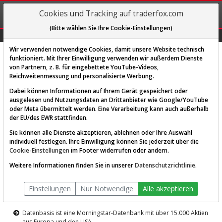
REGIS-
Cookies und Tracking auf traderfox.com
TRIEREN
(Bitte wählen Sie Ihre Cookie-Einstellungen)
Graphs
Explorer
Sector
Scan
Visual
Historie
Macro
Wir verwenden notwendige Cookies, damit unsere Website technisch
funktioniert. Mit Ihrer Einwilligung verwenden wir außerdem Dienste
von Partnern, z. B. für eingebettete YouTube-Videos,
Diese Funktion ist nur für
Reichweitenmessung und personalisierte Werbung.
Premium-Kunden verfügbar
Dabei können Informationen auf Ihrem Gerät gespeichert oder
ausgelesen und Nutzungsdaten an Drittanbieter wie Google/YouTube
oder Meta übermittelt werden. Eine Verarbeitung kann auch außerhalb
der EU/des EWR stattfinden.
Sie können alle Dienste akzeptieren, ablehnen oder Ihre Auswahl
individuell festlegen. Ihre Einwilligung können Sie jederzeit über die
Cookie-Einstellungen
im Footer widerrufen oder ändern.
AKTIEN-TERMINAL
Weitere Informationen finden Sie in unserer
Datenschutzrichtlinie
.
Die Aktienanalyse-Plattform von
Einstellungen
Nur Notwendige
Alle akzeptieren
TraderFox
Datenbasis ist eine Morningstar-Datenbank mit über 15.000 Aktien
aus Europa und den USA