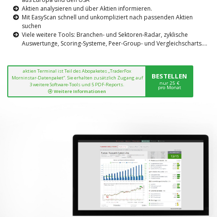
Aktien analysieren und über Aktien informieren.
Mit EasyScan schnell und unkompliziert nach passenden Aktien
suchen
Viele weitere Tools: Branchen- und Sektoren-Radar, zyklische
Auswertunge, Scoring-Systeme, Peer-Group- und Vergleichscharts....
aktien Terminal ist Teil des Abopaketes „TraderFox
BESTELLEN
Morninstar-Datenpaket“. Sie erhalten zusätzlich Zugang auf
nur 25 €
3 weitere Software-Tools und 5 PDF-Reports.
pro Monat
Weitere Informationen