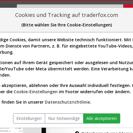
Cookies und Tracking auf traderfox.com
(Bitte wählen Sie Ihre Cookie-Einstellungen)
plorer
Sector-Spider
Easy-Scan
Visualizations
H
ge Cookies, damit unsere Website technisch funktioniert. Mit I
m Dienste von Partnern, z. B. für eingebettete YouTube-Video
tion ist nur für Premium-Kunde
erbung.
ionen auf Ihrem Gerät gespeichert oder ausgelesen und Nutz
gle/YouTube oder Meta übermittelt werden. Eine Verarbeitung 
nden.
 akzeptieren, ablehnen oder Ihre Auswahl individuell festlegen. 
ber die
Cookie-Einstellungen
im Footer widerrufen oder ändern.
AKTIEN-TERM
finden Sie in unserer
Datenschutzrichtlinie
.
Die Aktienanal
Einstellungen
Nur Notwendige
Alle akzeptieren