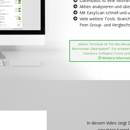
Datenbasis ist eine Morni
Aktien analysieren und übe
Mit EasyScan schnell und 
Viele weitere Tools: Bran
Peer-Group- und Vergleichsc
aktien Terminal ist Teil des Abo
Morninstar-Datenpaket“. Sie erhalten
3 weitere Software-Tools und
Weitere Informat
In diesem Video zeigt 
einsetzen kannst