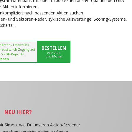
ngstar-Datenbank mit über 15.000 Aktien aus Europa und den USA
r Aktien informieren.
unkompliziert nach passenden Aktien suchen
chen- und Sektoren-Radar, zyklische Auswertunge, Scoring-Systeme,
harts....
paketes „TraderFox
BESTELLEN
 zusätzlich Zugang auf
nur 25 €
 5 PDF-Reports.
pro Monat
ionen
NEU HIER?
Dir Simon, wie Du unseren Aktien-Screener
, um chancenreiche Aktien zu finden.