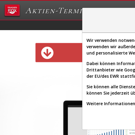
Aktien-Terminal
Daten/Graphs
Ex
Wir verwenden notwendi
verwenden wir außerde
Diese Funk
und personalisierte W
Dabei können Informat
Drittanbieter wie Goo
der EU/des EWR stattfi
Sie können alle Dienste
können Sie jederzeit ü
Weitere Informationen 