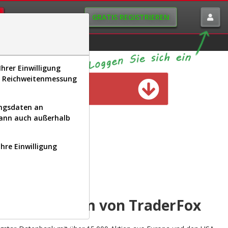
GRATIS REGISTRIEREN
istorie
Macro-View
hrer Einwilligung
s, Reichweitenmessung
n verfügbar
ungsdaten an
kann auch außerhalb
Ihre Einwilligung
INAL
yse-Plattform von TraderFox