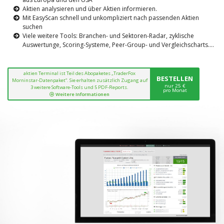
Aktien analysieren und über Aktien informieren.
Mit EasyScan schnell und unkompliziert nach passenden Aktien
suchen
Viele weitere Tools: Branchen- und Sektoren-Radar, zyklische
Auswertunge, Scoring-Systeme, Peer-Group- und Vergleichscharts....
aktien Terminal ist Teil des Abopaketes „TraderFox
BESTELLEN
Morninstar-Datenpaket“. Sie erhalten zusätzlich Zugang auf
nur 25 €
3 weitere Software-Tools und 5 PDF-Reports.
pro Monat
Weitere Informationen