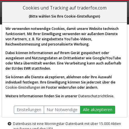
REGIS-
Cookies und Tracking auf traderfox.com
TRIEREN
(Bitte wählen Sie Ihre Cookie-Einstellungen)
Graphs
Explorer
Sector
Scan
Visual
Historie
Macro
Wir verwenden notwendige Cookies, damit unsere Website technisch
funktioniert. Mit Ihrer Einwilligung verwenden wir außerdem Dienste
von Partnern, z. B. für eingebettete YouTube-Videos,
Diese Funktion ist nur für
Reichweitenmessung und personalisierte Werbung.
Premium-Kunden verfügbar
Dabei können Informationen auf Ihrem Gerät gespeichert oder
ausgelesen und Nutzungsdaten an Drittanbieter wie Google/YouTube
oder Meta übermittelt werden. Eine Verarbeitung kann auch außerhalb
der EU/des EWR stattfinden.
Sie können alle Dienste akzeptieren, ablehnen oder Ihre Auswahl
individuell festlegen. Ihre Einwilligung können Sie jederzeit über die
Cookie-Einstellungen
im Footer widerrufen oder ändern.
AKTIEN-TERMINAL
Weitere Informationen finden Sie in unserer
Datenschutzrichtlinie
.
Die Aktienanalyse-Plattform von
Einstellungen
Nur Notwendige
Alle akzeptieren
TraderFox
Datenbasis ist eine Morningstar-Datenbank mit über 15.000 Aktien
aus Europa und den USA