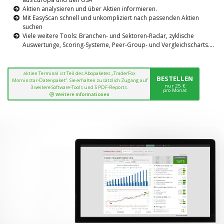
Aktien analysieren und über Aktien informieren.
Mit EasyScan schnell und unkompliziert nach passenden Aktien
suchen
Viele weitere Tools: Branchen- und Sektoren-Radar, zyklische
Auswertunge, Scoring-Systeme, Peer-Group- und Vergleichscharts....
aktien Terminal ist Teil des Abopaketes „TraderFox
BESTELLEN
Morninstar-Datenpaket“. Sie erhalten zusätzlich Zugang auf
nur 25 €
3 weitere Software-Tools und 5 PDF-Reports.
pro Monat
Weitere Informationen