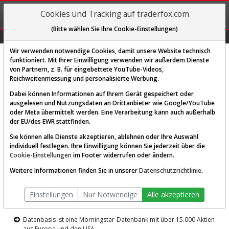
REGIS-
Cookies und Tracking auf traderfox.com
TRIEREN
(Bitte wählen Sie Ihre Cookie-Einstellungen)
Graphs
Explorer
Sector
Scan
Visual
Historie
Macro
Wir verwenden notwendige Cookies, damit unsere Website technisch
funktioniert. Mit Ihrer Einwilligung verwenden wir außerdem Dienste
von Partnern, z. B. für eingebettete YouTube-Videos,
Diese Funktion ist nur für
Reichweitenmessung und personalisierte Werbung.
Premium-Kunden verfügbar
Dabei können Informationen auf Ihrem Gerät gespeichert oder
ausgelesen und Nutzungsdaten an Drittanbieter wie Google/YouTube
oder Meta übermittelt werden. Eine Verarbeitung kann auch außerhalb
der EU/des EWR stattfinden.
Sie können alle Dienste akzeptieren, ablehnen oder Ihre Auswahl
individuell festlegen. Ihre Einwilligung können Sie jederzeit über die
Cookie-Einstellungen
im Footer widerrufen oder ändern.
AKTIEN-TERMINAL
Weitere Informationen finden Sie in unserer
Datenschutzrichtlinie
.
Die Aktienanalyse-Plattform von
Einstellungen
Nur Notwendige
Alle akzeptieren
TraderFox
Datenbasis ist eine Morningstar-Datenbank mit über 15.000 Aktien
aus Europa und den USA