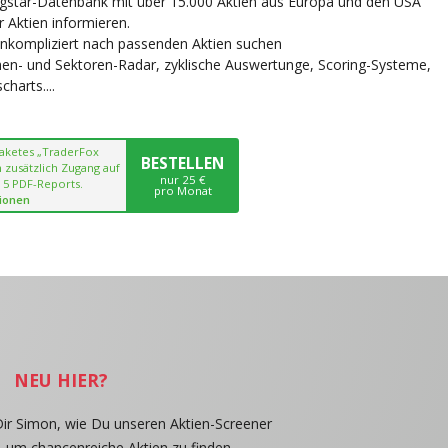
ngstar-Datenbank mit über 15.000 Aktien aus Europa und den USA
r Aktien informieren.
unkompliziert nach passenden Aktien suchen
chen- und Sektoren-Radar, zyklische Auswertunge, Scoring-Systeme,
harts....
paketes „TraderFox
BESTELLEN
 zusätzlich Zugang auf
nur 25 €
 5 PDF-Reports.
pro Monat
ionen
NEU HIER?
Dir Simon, wie Du unseren Aktien-Screener
, um chancenreiche Aktien zu finden.