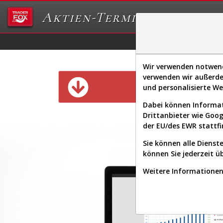
Aktien-Terminal
Daten/Graphs
Ex
Wir verwenden notwendi
verwenden wir außerde
Diese Funk
und personalisierte W
Dabei können Informat
Drittanbieter wie Goo
der EU/des EWR stattfi
Sie können alle Dienste
können Sie jederzeit ü
Weitere Informationen 