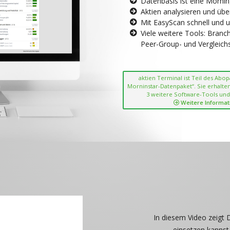
Datenbasis ist eine Morni
Aktien analysieren und übe
Mit EasyScan schnell und 
Viele weitere Tools: Bran
Peer-Group- und Vergleichsc
aktien Terminal ist Teil des Abo
Morninstar-Datenpaket“. Sie erhalten
3 weitere Software-Tools und
Weitere Informat
In diesem Video zeigt 
einsetzen kannst