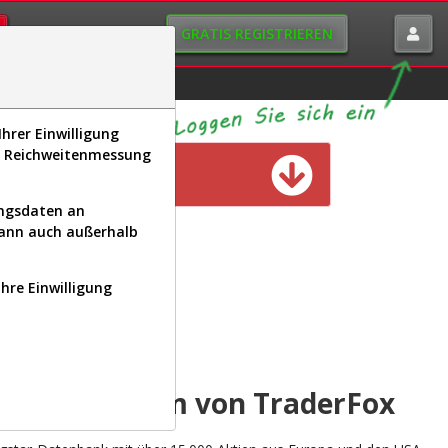
GRATIS REGISTRIEREN
istorie
Macro-View
hrer Einwilligung
s, Reichweitenmessung
n verfügbar
ungsdaten an
kann auch außerhalb
Ihre Einwilligung
INAL
yse-Plattform von TraderFox