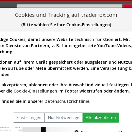
Cookies und Tracking auf traderfox.com
(Bitte wählen Sie Ihre Cookie-Einstellungen)
plorer
Sector-Spider
Easy-Scan
Visualizations
H
ge Cookies, damit unsere Website technisch funktioniert. Mit I
m Dienste von Partnern, z. B. für eingebettete YouTube-Video
tion ist nur für Premium-Kunde
erbung.
ionen auf Ihrem Gerät gespeichert oder ausgelesen und Nutz
gle/YouTube oder Meta übermittelt werden. Eine Verarbeitung 
nden.
 akzeptieren, ablehnen oder Ihre Auswahl individuell festlegen. 
ber die
Cookie-Einstellungen
im Footer widerrufen oder ändern.
AKTIEN-TERM
finden Sie in unserer
Datenschutzrichtlinie
.
Die Aktienanal
Einstellungen
Nur Notwendige
Alle akzeptieren