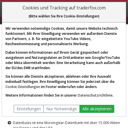
REGIS-
Cookies und Tracking auf traderfox.com
TRIEREN
(Bitte wählen Sie Ihre Cookie-Einstellungen)
Graphs
Explorer
Sector
Scan
Visual
Historie
Macro
Wir verwenden notwendige Cookies, damit unsere Website technisch
funktioniert. Mit Ihrer Einwilligung verwenden wir außerdem Dienste
von Partnern, z. B. für eingebettete YouTube-Videos,
Diese Funktion ist nur für
Reichweitenmessung und personalisierte Werbung.
Premium-Kunden verfügbar
Dabei können Informationen auf Ihrem Gerät gespeichert oder
ausgelesen und Nutzungsdaten an Drittanbieter wie Google/YouTube
oder Meta übermittelt werden. Eine Verarbeitung kann auch außerhalb
der EU/des EWR stattfinden.
Sie können alle Dienste akzeptieren, ablehnen oder Ihre Auswahl
individuell festlegen. Ihre Einwilligung können Sie jederzeit über die
Cookie-Einstellungen
im Footer widerrufen oder ändern.
AKTIEN-TERMINAL
Weitere Informationen finden Sie in unserer
Datenschutzrichtlinie
.
Die Aktienanalyse-Plattform von
Einstellungen
Nur Notwendige
Alle akzeptieren
TraderFox
Datenbasis ist eine Morningstar-Datenbank mit über 15.000 Aktien
aus Europa und den USA