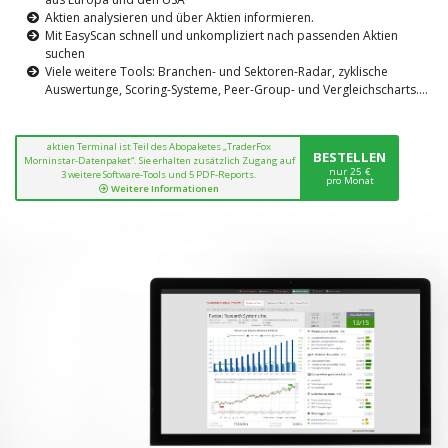
Aktien analysieren und über Aktien informieren.
Mit EasyScan schnell und unkompliziert nach passenden Aktien
suchen
Viele weitere Tools: Branchen- und Sektoren-Radar, zyklische
Auswertunge, Scoring-Systeme, Peer-Group- und Vergleichscharts....
aktien Terminal ist Teil des Abopaketes „TraderFox
BESTELLEN
Morninstar-Datenpaket“. Sie erhalten zusätzlich Zugang auf
nur 25 €
3 weitere Software-Tools und 5 PDF-Reports.
pro Monat
Weitere Informationen