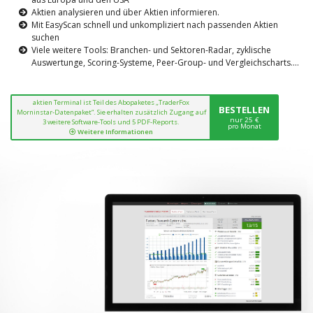
Aktien analysieren und über Aktien informieren.
Mit EasyScan schnell und unkompliziert nach passenden Aktien
suchen
Viele weitere Tools: Branchen- und Sektoren-Radar, zyklische
Auswertunge, Scoring-Systeme, Peer-Group- und Vergleichscharts....
aktien Terminal ist Teil des Abopaketes „TraderFox
BESTELLEN
Morninstar-Datenpaket“. Sie erhalten zusätzlich Zugang auf
nur 25 €
3 weitere Software-Tools und 5 PDF-Reports.
pro Monat
Weitere Informationen