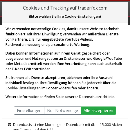
REGIS-
Cookies und Tracking auf traderfox.com
TRIEREN
(Bitte wählen Sie Ihre Cookie-Einstellungen)
Graphs
Explorer
Sector
Scan
Visual
Historie
Macro
Wir verwenden notwendige Cookies, damit unsere Website technisch
funktioniert. Mit Ihrer Einwilligung verwenden wir außerdem Dienste
von Partnern, z. B. für eingebettete YouTube-Videos,
Diese Funktion ist nur für
Reichweitenmessung und personalisierte Werbung.
Premium-Kunden verfügbar
Dabei können Informationen auf Ihrem Gerät gespeichert oder
ausgelesen und Nutzungsdaten an Drittanbieter wie Google/YouTube
oder Meta übermittelt werden. Eine Verarbeitung kann auch außerhalb
der EU/des EWR stattfinden.
Sie können alle Dienste akzeptieren, ablehnen oder Ihre Auswahl
individuell festlegen. Ihre Einwilligung können Sie jederzeit über die
Cookie-Einstellungen
im Footer widerrufen oder ändern.
AKTIEN-TERMINAL
Weitere Informationen finden Sie in unserer
Datenschutzrichtlinie
.
Die Aktienanalyse-Plattform von
Einstellungen
Nur Notwendige
Alle akzeptieren
TraderFox
Datenbasis ist eine Morningstar-Datenbank mit über 15.000 Aktien
aus Europa und den USA