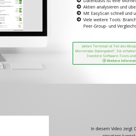
Datenbasis ist eine Morni
Aktien analysieren und übe
Mit EasyScan schnell und 
Viele weitere Tools: Bran
Peer-Group- und Vergleichsc
aktien Terminal ist Teil des Abo
Morninstar-Datenpaket“. Sie erhalten
3 weitere Software-Tools und
Weitere Informat
In diesem Video zeigt 
einsetzen kannst