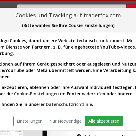
Cookies und Tracking auf traderfox.com
(Bitte wählen Sie Ihre Cookie-Einstellungen)
plorer
Sector-Spider
Easy-Scan
Visualizations
H
ge Cookies, damit unsere Website technisch funktioniert. Mit I
m Dienste von Partnern, z. B. für eingebettete YouTube-Video
tion ist nur für Premium-Kunde
erbung.
ionen auf Ihrem Gerät gespeichert oder ausgelesen und Nutz
gle/YouTube oder Meta übermittelt werden. Eine Verarbeitung 
nden.
 akzeptieren, ablehnen oder Ihre Auswahl individuell festlegen. 
ber die
Cookie-Einstellungen
im Footer widerrufen oder ändern.
AKTIEN-TERM
finden Sie in unserer
Datenschutzrichtlinie
.
Die Aktienanal
Einstellungen
Nur Notwendige
Alle akzeptieren