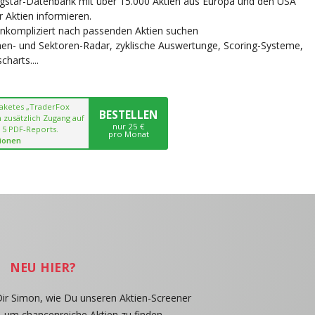
ngstar-Datenbank mit über 15.000 Aktien aus Europa und den USA
r Aktien informieren.
unkompliziert nach passenden Aktien suchen
chen- und Sektoren-Radar, zyklische Auswertunge, Scoring-Systeme,
harts....
paketes „TraderFox
BESTELLEN
 zusätzlich Zugang auf
nur 25 €
 5 PDF-Reports.
pro Monat
ionen
NEU HIER?
Dir Simon, wie Du unseren Aktien-Screener
, um chancenreiche Aktien zu finden.