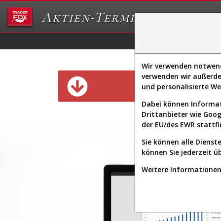
Aktien-Terminal
Daten/Graphs
Ex
Wir verwenden notwendi
verwenden wir außerde
Diese Funk
und personalisierte W
Dabei können Informat
Drittanbieter wie Goo
der EU/des EWR stattfi
Sie können alle Dienste
können Sie jederzeit ü
Weitere Informationen 