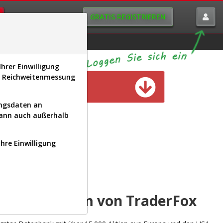
GRATIS REGISTRIEREN
istorie
Macro-View
hrer Einwilligung
s, Reichweitenmessung
n verfügbar
ungsdaten an
kann auch außerhalb
Ihre Einwilligung
INAL
yse-Plattform von TraderFox