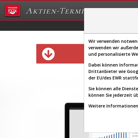
Aktien-Terminal
Daten/Graphs
Ex
Wir verwenden notwendi
verwenden wir außerde
Diese Funk
und personalisierte W
Dabei können Informat
Drittanbieter wie Goo
der EU/des EWR stattfi
Sie können alle Dienste
können Sie jederzeit ü
Weitere Informationen 