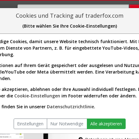
Cookies und Tracking auf traderfox.com
(Bitte wählen Sie Ihre Cookie-Einstellungen)
plorer
Sector-Spider
Easy-Scan
Visualizations
H
ge Cookies, damit unsere Website technisch funktioniert. Mit I
m Dienste von Partnern, z. B. für eingebettete YouTube-Video
tion ist nur für Premium-Kunde
erbung.
ionen auf Ihrem Gerät gespeichert oder ausgelesen und Nutz
gle/YouTube oder Meta übermittelt werden. Eine Verarbeitung 
nden.
 akzeptieren, ablehnen oder Ihre Auswahl individuell festlegen. 
ber die
Cookie-Einstellungen
im Footer widerrufen oder ändern.
AKTIEN-TERM
finden Sie in unserer
Datenschutzrichtlinie
.
Die Aktienanal
Einstellungen
Nur Notwendige
Alle akzeptieren