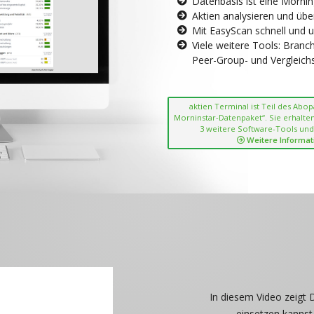
Datenbasis ist eine Morni
Aktien analysieren und übe
Mit EasyScan schnell und 
Viele weitere Tools: Bran
Peer-Group- und Vergleichsc
aktien Terminal ist Teil des Abo
Morninstar-Datenpaket“. Sie erhalten
3 weitere Software-Tools und
Weitere Informat
In diesem Video zeigt 
einsetzen kannst