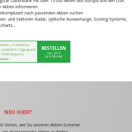
ngstar-Datenbank mit über 15.000 Aktien aus Europa und den USA
r Aktien informieren.
unkompliziert nach passenden Aktien suchen
chen- und Sektoren-Radar, zyklische Auswertunge, Scoring-Systeme,
harts....
paketes „TraderFox
BESTELLEN
 zusätzlich Zugang auf
nur 25 €
 5 PDF-Reports.
pro Monat
ionen
NEU HIER?
Dir Simon, wie Du unseren Aktien-Screener
, um chancenreiche Aktien zu finden.