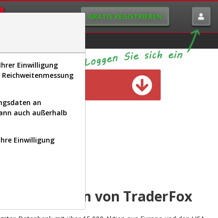
GRATIS REGISTRIEREN
istorie
Macro-View
hrer Einwilligung
s, Reichweitenmessung
n verfügbar
ungsdaten an
kann auch außerhalb
Ihre Einwilligung
INAL
yse-Plattform von TraderFox