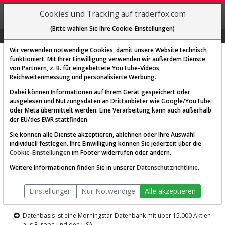
REGIS-
Cookies und Tracking auf traderfox.com
TRIEREN
(Bitte wählen Sie Ihre Cookie-Einstellungen)
Graphs
Explorer
Sector
Scan
Visual
Historie
Macro
Wir verwenden notwendige Cookies, damit unsere Website technisch
funktioniert. Mit Ihrer Einwilligung verwenden wir außerdem Dienste
von Partnern, z. B. für eingebettete YouTube-Videos,
Diese Funktion ist nur für
Reichweitenmessung und personalisierte Werbung.
Premium-Kunden verfügbar
Dabei können Informationen auf Ihrem Gerät gespeichert oder
ausgelesen und Nutzungsdaten an Drittanbieter wie Google/YouTube
oder Meta übermittelt werden. Eine Verarbeitung kann auch außerhalb
der EU/des EWR stattfinden.
Sie können alle Dienste akzeptieren, ablehnen oder Ihre Auswahl
individuell festlegen. Ihre Einwilligung können Sie jederzeit über die
Cookie-Einstellungen
im Footer widerrufen oder ändern.
AKTIEN-TERMINAL
Weitere Informationen finden Sie in unserer
Datenschutzrichtlinie
.
Die Aktienanalyse-Plattform von
Einstellungen
Nur Notwendige
Alle akzeptieren
TraderFox
Datenbasis ist eine Morningstar-Datenbank mit über 15.000 Aktien
aus Europa und den USA