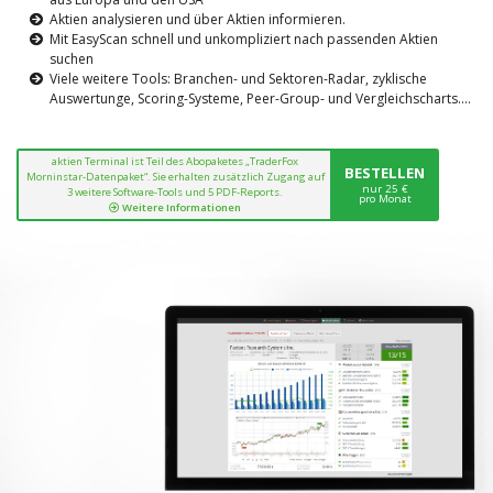
Aktien analysieren und über Aktien informieren.
Mit EasyScan schnell und unkompliziert nach passenden Aktien
suchen
Viele weitere Tools: Branchen- und Sektoren-Radar, zyklische
Auswertunge, Scoring-Systeme, Peer-Group- und Vergleichscharts....
aktien Terminal ist Teil des Abopaketes „TraderFox
BESTELLEN
Morninstar-Datenpaket“. Sie erhalten zusätzlich Zugang auf
nur 25 €
3 weitere Software-Tools und 5 PDF-Reports.
pro Monat
Weitere Informationen