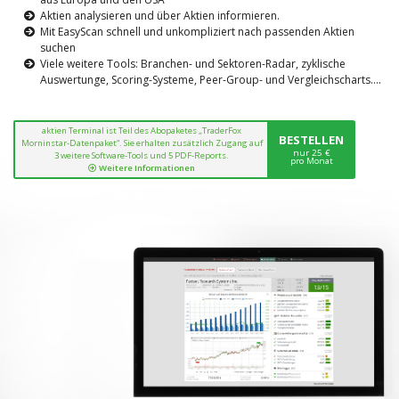
Aktien analysieren und über Aktien informieren.
Mit EasyScan schnell und unkompliziert nach passenden Aktien
suchen
Viele weitere Tools: Branchen- und Sektoren-Radar, zyklische
Auswertunge, Scoring-Systeme, Peer-Group- und Vergleichscharts....
aktien Terminal ist Teil des Abopaketes „TraderFox
BESTELLEN
Morninstar-Datenpaket“. Sie erhalten zusätzlich Zugang auf
nur 25 €
3 weitere Software-Tools und 5 PDF-Reports.
pro Monat
Weitere Informationen