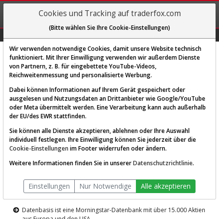
REGIS-
Cookies und Tracking auf traderfox.com
TRIEREN
(Bitte wählen Sie Ihre Cookie-Einstellungen)
Graphs
Explorer
Sector
Scan
Visual
Historie
Macro
Wir verwenden notwendige Cookies, damit unsere Website technisch
funktioniert. Mit Ihrer Einwilligung verwenden wir außerdem Dienste
von Partnern, z. B. für eingebettete YouTube-Videos,
Diese Funktion ist nur für
Reichweitenmessung und personalisierte Werbung.
Premium-Kunden verfügbar
Dabei können Informationen auf Ihrem Gerät gespeichert oder
ausgelesen und Nutzungsdaten an Drittanbieter wie Google/YouTube
oder Meta übermittelt werden. Eine Verarbeitung kann auch außerhalb
der EU/des EWR stattfinden.
Sie können alle Dienste akzeptieren, ablehnen oder Ihre Auswahl
individuell festlegen. Ihre Einwilligung können Sie jederzeit über die
Cookie-Einstellungen
im Footer widerrufen oder ändern.
AKTIEN-TERMINAL
Weitere Informationen finden Sie in unserer
Datenschutzrichtlinie
.
Die Aktienanalyse-Plattform von
Einstellungen
Nur Notwendige
Alle akzeptieren
TraderFox
Datenbasis ist eine Morningstar-Datenbank mit über 15.000 Aktien
aus Europa und den USA