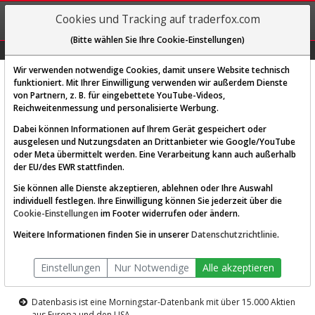
REGIS-
Cookies und Tracking auf traderfox.com
TRIEREN
(Bitte wählen Sie Ihre Cookie-Einstellungen)
Graphs
Explorer
Sector
Scan
Visual
Historie
Macro
Wir verwenden notwendige Cookies, damit unsere Website technisch
funktioniert. Mit Ihrer Einwilligung verwenden wir außerdem Dienste
von Partnern, z. B. für eingebettete YouTube-Videos,
Diese Funktion ist nur für
Reichweitenmessung und personalisierte Werbung.
Premium-Kunden verfügbar
Dabei können Informationen auf Ihrem Gerät gespeichert oder
ausgelesen und Nutzungsdaten an Drittanbieter wie Google/YouTube
oder Meta übermittelt werden. Eine Verarbeitung kann auch außerhalb
der EU/des EWR stattfinden.
Sie können alle Dienste akzeptieren, ablehnen oder Ihre Auswahl
individuell festlegen. Ihre Einwilligung können Sie jederzeit über die
Cookie-Einstellungen
im Footer widerrufen oder ändern.
AKTIEN-TERMINAL
Weitere Informationen finden Sie in unserer
Datenschutzrichtlinie
.
Die Aktienanalyse-Plattform von
Einstellungen
Nur Notwendige
Alle akzeptieren
TraderFox
Datenbasis ist eine Morningstar-Datenbank mit über 15.000 Aktien
aus Europa und den USA