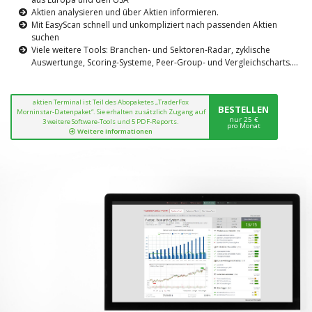
Aktien analysieren und über Aktien informieren.
Mit EasyScan schnell und unkompliziert nach passenden Aktien
suchen
Viele weitere Tools: Branchen- und Sektoren-Radar, zyklische
Auswertunge, Scoring-Systeme, Peer-Group- und Vergleichscharts....
aktien Terminal ist Teil des Abopaketes „TraderFox
BESTELLEN
Morninstar-Datenpaket“. Sie erhalten zusätzlich Zugang auf
nur 25 €
3 weitere Software-Tools und 5 PDF-Reports.
pro Monat
Weitere Informationen