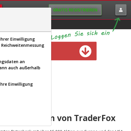
GRATIS REGISTRIEREN
istorie
Macro-View
hrer Einwilligung
s, Reichweitenmessung
n verfügbar
ungsdaten an
kann auch außerhalb
Ihre Einwilligung
INAL
yse-Plattform von TraderFox