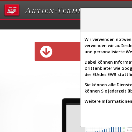
Aktien-Terminal
Daten/Graphs
Ex
Wir verwenden notwendi
verwenden wir außerde
Diese Funk
und personalisierte W
Dabei können Informat
Drittanbieter wie Goo
der EU/des EWR stattfi
Sie können alle Dienste
können Sie jederzeit ü
Weitere Informationen 