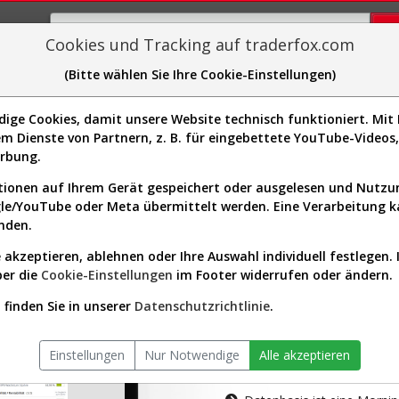
Cookies und Tracking auf traderfox.com
(Bitte wählen Sie Ihre Cookie-Einstellungen)
plorer
Sector-Spider
Easy-Scan
Visualizations
H
ge Cookies, damit unsere Website technisch funktioniert. Mit I
m Dienste von Partnern, z. B. für eingebettete YouTube-Video
tion ist nur für Premium-Kunde
erbung.
ionen auf Ihrem Gerät gespeichert oder ausgelesen und Nutz
gle/YouTube oder Meta übermittelt werden. Eine Verarbeitung 
nden.
 akzeptieren, ablehnen oder Ihre Auswahl individuell festlegen. 
ber die
Cookie-Einstellungen
im Footer widerrufen oder ändern.
AKTIEN-TERM
finden Sie in unserer
Datenschutzrichtlinie
.
Die Aktienanal
Einstellungen
Nur Notwendige
Alle akzeptieren