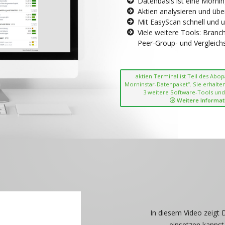
Datenbasis ist eine Morni
Aktien analysieren und übe
Mit EasyScan schnell und 
Viele weitere Tools: Bran
Peer-Group- und Vergleichsc
aktien Terminal ist Teil des Abo
Morninstar-Datenpaket“. Sie erhalten
3 weitere Software-Tools und
Weitere Informat
In diesem Video zeigt 
einsetzen kannst