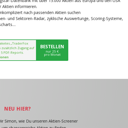
ngstar-Datenbank mit über 15.000 Aktien aus Europa und den USA
r Aktien informieren.
unkompliziert nach passenden Aktien suchen
chen- und Sektoren-Radar, zyklische Auswertunge, Scoring-Systeme,
harts....
paketes „TraderFox
BESTELLEN
 zusätzlich Zugang auf
nur 25 €
 5 PDF-Reports.
pro Monat
ionen
NEU HIER?
Dir Simon, wie Du unseren Aktien-Screener
, um chancenreiche Aktien zu finden.