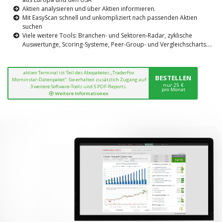
Aktien analysieren und über Aktien informieren.
Mit EasyScan schnell und unkompliziert nach passenden Aktien
suchen
Viele weitere Tools: Branchen- und Sektoren-Radar, zyklische
Auswertunge, Scoring-Systeme, Peer-Group- und Vergleichscharts....
aktien Terminal ist Teil des Abopaketes „TraderFox
BESTELLEN
Morninstar-Datenpaket“. Sie erhalten zusätzlich Zugang auf
nur 25 €
3 weitere Software-Tools und 5 PDF-Reports.
pro Monat
Weitere Informationen