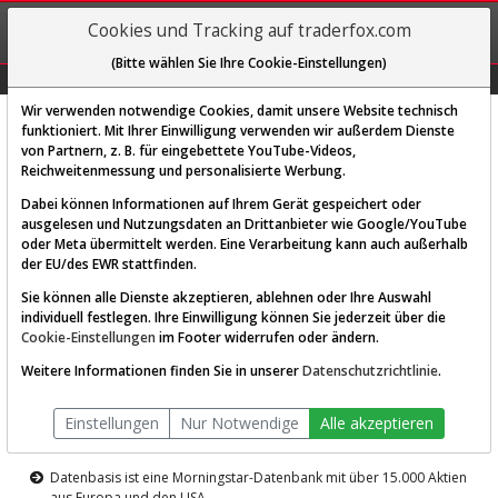
REGIS-
Cookies und Tracking auf traderfox.com
TRIEREN
(Bitte wählen Sie Ihre Cookie-Einstellungen)
Graphs
Explorer
Sector
Scan
Visual
Historie
Macro
Wir verwenden notwendige Cookies, damit unsere Website technisch
funktioniert. Mit Ihrer Einwilligung verwenden wir außerdem Dienste
von Partnern, z. B. für eingebettete YouTube-Videos,
Diese Funktion ist nur für
Reichweitenmessung und personalisierte Werbung.
Premium-Kunden verfügbar
Dabei können Informationen auf Ihrem Gerät gespeichert oder
ausgelesen und Nutzungsdaten an Drittanbieter wie Google/YouTube
oder Meta übermittelt werden. Eine Verarbeitung kann auch außerhalb
der EU/des EWR stattfinden.
Sie können alle Dienste akzeptieren, ablehnen oder Ihre Auswahl
individuell festlegen. Ihre Einwilligung können Sie jederzeit über die
Cookie-Einstellungen
im Footer widerrufen oder ändern.
AKTIEN-TERMINAL
Weitere Informationen finden Sie in unserer
Datenschutzrichtlinie
.
Die Aktienanalyse-Plattform von
Einstellungen
Nur Notwendige
Alle akzeptieren
TraderFox
Datenbasis ist eine Morningstar-Datenbank mit über 15.000 Aktien
aus Europa und den USA