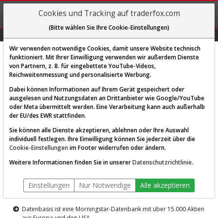
REGIS-
Cookies und Tracking auf traderfox.com
TRIEREN
(Bitte wählen Sie Ihre Cookie-Einstellungen)
Graphs
Explorer
Sector
Scan
Visual
Historie
Macro
Wir verwenden notwendige Cookies, damit unsere Website technisch
funktioniert. Mit Ihrer Einwilligung verwenden wir außerdem Dienste
von Partnern, z. B. für eingebettete YouTube-Videos,
Diese Funktion ist nur für
Reichweitenmessung und personalisierte Werbung.
Premium-Kunden verfügbar
Dabei können Informationen auf Ihrem Gerät gespeichert oder
ausgelesen und Nutzungsdaten an Drittanbieter wie Google/YouTube
oder Meta übermittelt werden. Eine Verarbeitung kann auch außerhalb
der EU/des EWR stattfinden.
Sie können alle Dienste akzeptieren, ablehnen oder Ihre Auswahl
individuell festlegen. Ihre Einwilligung können Sie jederzeit über die
Cookie-Einstellungen
im Footer widerrufen oder ändern.
AKTIEN-TERMINAL
Weitere Informationen finden Sie in unserer
Datenschutzrichtlinie
.
Die Aktienanalyse-Plattform von
Einstellungen
Nur Notwendige
Alle akzeptieren
TraderFox
Datenbasis ist eine Morningstar-Datenbank mit über 15.000 Aktien
aus Europa und den USA