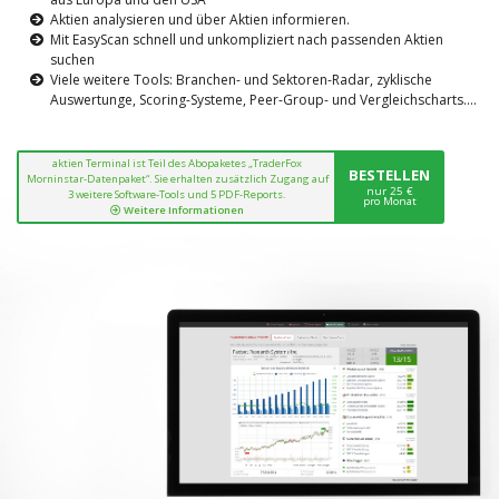
Aktien analysieren und über Aktien informieren.
Mit EasyScan schnell und unkompliziert nach passenden Aktien
suchen
Viele weitere Tools: Branchen- und Sektoren-Radar, zyklische
Auswertunge, Scoring-Systeme, Peer-Group- und Vergleichscharts....
aktien Terminal ist Teil des Abopaketes „TraderFox
BESTELLEN
Morninstar-Datenpaket“. Sie erhalten zusätzlich Zugang auf
nur 25 €
3 weitere Software-Tools und 5 PDF-Reports.
pro Monat
Weitere Informationen