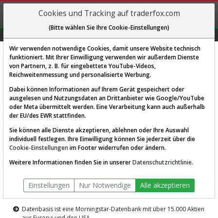
REGIS-
Cookies und Tracking auf traderfox.com
TRIEREN
(Bitte wählen Sie Ihre Cookie-Einstellungen)
Graphs
Explorer
Sector
Scan
Visual
Historie
Macro
Wir verwenden notwendige Cookies, damit unsere Website technisch
funktioniert. Mit Ihrer Einwilligung verwenden wir außerdem Dienste
von Partnern, z. B. für eingebettete YouTube-Videos,
Diese Funktion ist nur für
Reichweitenmessung und personalisierte Werbung.
Premium-Kunden verfügbar
Dabei können Informationen auf Ihrem Gerät gespeichert oder
ausgelesen und Nutzungsdaten an Drittanbieter wie Google/YouTube
oder Meta übermittelt werden. Eine Verarbeitung kann auch außerhalb
der EU/des EWR stattfinden.
Sie können alle Dienste akzeptieren, ablehnen oder Ihre Auswahl
individuell festlegen. Ihre Einwilligung können Sie jederzeit über die
Cookie-Einstellungen
im Footer widerrufen oder ändern.
AKTIEN-TERMINAL
Weitere Informationen finden Sie in unserer
Datenschutzrichtlinie
.
Die Aktienanalyse-Plattform von
Einstellungen
Nur Notwendige
Alle akzeptieren
TraderFox
Datenbasis ist eine Morningstar-Datenbank mit über 15.000 Aktien
aus Europa und den USA