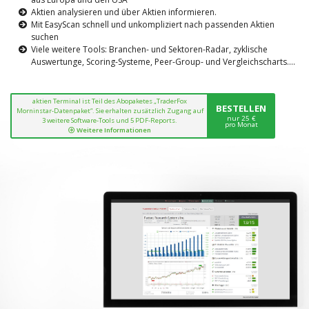
Aktien analysieren und über Aktien informieren.
Mit EasyScan schnell und unkompliziert nach passenden Aktien
suchen
Viele weitere Tools: Branchen- und Sektoren-Radar, zyklische
Auswertunge, Scoring-Systeme, Peer-Group- und Vergleichscharts....
aktien Terminal ist Teil des Abopaketes „TraderFox
BESTELLEN
Morninstar-Datenpaket“. Sie erhalten zusätzlich Zugang auf
nur 25 €
3 weitere Software-Tools und 5 PDF-Reports.
pro Monat
Weitere Informationen