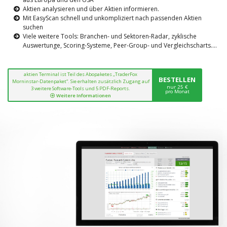
Aktien analysieren und über Aktien informieren.
Mit EasyScan schnell und unkompliziert nach passenden Aktien
suchen
Viele weitere Tools: Branchen- und Sektoren-Radar, zyklische
Auswertunge, Scoring-Systeme, Peer-Group- und Vergleichscharts....
aktien Terminal ist Teil des Abopaketes „TraderFox
BESTELLEN
Morninstar-Datenpaket“. Sie erhalten zusätzlich Zugang auf
nur 25 €
3 weitere Software-Tools und 5 PDF-Reports.
pro Monat
Weitere Informationen