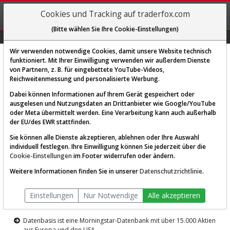
REGIS-
Cookies und Tracking auf traderfox.com
TRIEREN
(Bitte wählen Sie Ihre Cookie-Einstellungen)
Graphs
Explorer
Sector
Scan
Visual
Historie
Macro
Wir verwenden notwendige Cookies, damit unsere Website technisch
funktioniert. Mit Ihrer Einwilligung verwenden wir außerdem Dienste
von Partnern, z. B. für eingebettete YouTube-Videos,
Diese Funktion ist nur für
Reichweitenmessung und personalisierte Werbung.
Premium-Kunden verfügbar
Dabei können Informationen auf Ihrem Gerät gespeichert oder
ausgelesen und Nutzungsdaten an Drittanbieter wie Google/YouTube
oder Meta übermittelt werden. Eine Verarbeitung kann auch außerhalb
der EU/des EWR stattfinden.
Sie können alle Dienste akzeptieren, ablehnen oder Ihre Auswahl
individuell festlegen. Ihre Einwilligung können Sie jederzeit über die
Cookie-Einstellungen
im Footer widerrufen oder ändern.
AKTIEN-TERMINAL
Weitere Informationen finden Sie in unserer
Datenschutzrichtlinie
.
Die Aktienanalyse-Plattform von
Einstellungen
Nur Notwendige
Alle akzeptieren
TraderFox
Datenbasis ist eine Morningstar-Datenbank mit über 15.000 Aktien
aus Europa und den USA