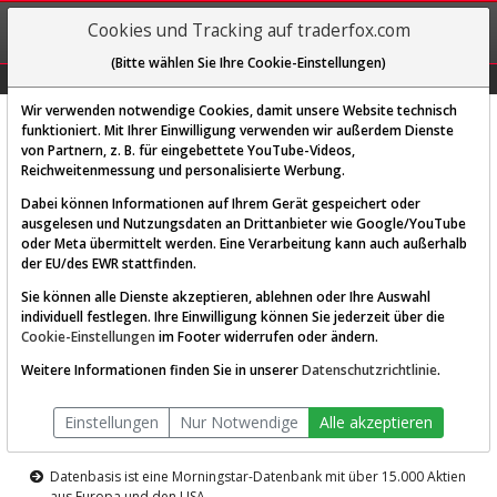
REGIS-
Cookies und Tracking auf traderfox.com
TRIEREN
(Bitte wählen Sie Ihre Cookie-Einstellungen)
Graphs
Explorer
Sector
Scan
Visual
Historie
Macro
Wir verwenden notwendige Cookies, damit unsere Website technisch
funktioniert. Mit Ihrer Einwilligung verwenden wir außerdem Dienste
von Partnern, z. B. für eingebettete YouTube-Videos,
Diese Funktion ist nur für
Reichweitenmessung und personalisierte Werbung.
Premium-Kunden verfügbar
Dabei können Informationen auf Ihrem Gerät gespeichert oder
ausgelesen und Nutzungsdaten an Drittanbieter wie Google/YouTube
oder Meta übermittelt werden. Eine Verarbeitung kann auch außerhalb
der EU/des EWR stattfinden.
Sie können alle Dienste akzeptieren, ablehnen oder Ihre Auswahl
individuell festlegen. Ihre Einwilligung können Sie jederzeit über die
Cookie-Einstellungen
im Footer widerrufen oder ändern.
AKTIEN-TERMINAL
Weitere Informationen finden Sie in unserer
Datenschutzrichtlinie
.
Die Aktienanalyse-Plattform von
Einstellungen
Nur Notwendige
Alle akzeptieren
TraderFox
Datenbasis ist eine Morningstar-Datenbank mit über 15.000 Aktien
aus Europa und den USA