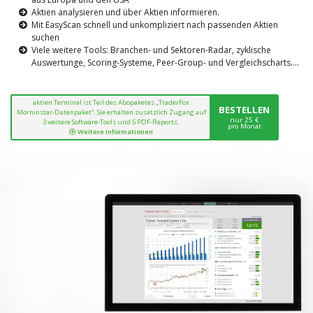
Aktien analysieren und über Aktien informieren.
Mit EasyScan schnell und unkompliziert nach passenden Aktien
suchen
Viele weitere Tools: Branchen- und Sektoren-Radar, zyklische
Auswertunge, Scoring-Systeme, Peer-Group- und Vergleichscharts....
aktien Terminal ist Teil des Abopaketes „TraderFox
BESTELLEN
Morninstar-Datenpaket“. Sie erhalten zusätzlich Zugang auf
nur 25 €
3 weitere Software-Tools und 5 PDF-Reports.
pro Monat
Weitere Informationen