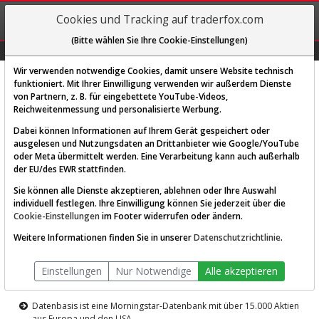
REGIS-
Cookies und Tracking auf traderfox.com
TRIEREN
(Bitte wählen Sie Ihre Cookie-Einstellungen)
Graphs
Explorer
Sector
Scan
Visual
Historie
Macro
Wir verwenden notwendige Cookies, damit unsere Website technisch
funktioniert. Mit Ihrer Einwilligung verwenden wir außerdem Dienste
von Partnern, z. B. für eingebettete YouTube-Videos,
Diese Funktion ist nur für
Reichweitenmessung und personalisierte Werbung.
Premium-Kunden verfügbar
Dabei können Informationen auf Ihrem Gerät gespeichert oder
ausgelesen und Nutzungsdaten an Drittanbieter wie Google/YouTube
oder Meta übermittelt werden. Eine Verarbeitung kann auch außerhalb
der EU/des EWR stattfinden.
Sie können alle Dienste akzeptieren, ablehnen oder Ihre Auswahl
individuell festlegen. Ihre Einwilligung können Sie jederzeit über die
Cookie-Einstellungen
im Footer widerrufen oder ändern.
AKTIEN-TERMINAL
Weitere Informationen finden Sie in unserer
Datenschutzrichtlinie
.
Die Aktienanalyse-Plattform von
Einstellungen
Nur Notwendige
Alle akzeptieren
TraderFox
Datenbasis ist eine Morningstar-Datenbank mit über 15.000 Aktien
aus Europa und den USA