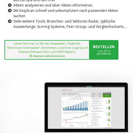
Aktien analysieren und über Aktien informieren.
Mit EasyScan schnell und unkompliziert nach passenden Aktien
suchen
Viele weitere Tools: Branchen- und Sektoren-Radar, zyklische
Auswertunge, Scoring-Systeme, Peer-Group- und Vergleichscharts....
aktien Terminal ist Teil des Abopaketes „TraderFox
BESTELLEN
Morninstar-Datenpaket“. Sie erhalten zusätzlich Zugang auf
nur 25 €
3 weitere Software-Tools und 5 PDF-Reports.
pro Monat
Weitere Informationen