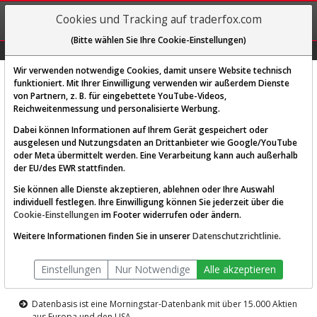
REGIS-
Cookies und Tracking auf traderfox.com
TRIEREN
(Bitte wählen Sie Ihre Cookie-Einstellungen)
Graphs
Explorer
Sector
Scan
Visual
Historie
Macro
Wir verwenden notwendige Cookies, damit unsere Website technisch
funktioniert. Mit Ihrer Einwilligung verwenden wir außerdem Dienste
von Partnern, z. B. für eingebettete YouTube-Videos,
Diese Funktion ist nur für
Reichweitenmessung und personalisierte Werbung.
Premium-Kunden verfügbar
Dabei können Informationen auf Ihrem Gerät gespeichert oder
ausgelesen und Nutzungsdaten an Drittanbieter wie Google/YouTube
oder Meta übermittelt werden. Eine Verarbeitung kann auch außerhalb
der EU/des EWR stattfinden.
Sie können alle Dienste akzeptieren, ablehnen oder Ihre Auswahl
individuell festlegen. Ihre Einwilligung können Sie jederzeit über die
Cookie-Einstellungen
im Footer widerrufen oder ändern.
AKTIEN-TERMINAL
Weitere Informationen finden Sie in unserer
Datenschutzrichtlinie
.
Die Aktienanalyse-Plattform von
Einstellungen
Nur Notwendige
Alle akzeptieren
TraderFox
Datenbasis ist eine Morningstar-Datenbank mit über 15.000 Aktien
aus Europa und den USA