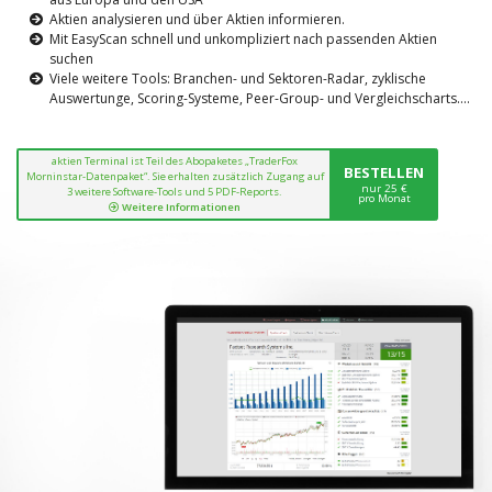
Aktien analysieren und über Aktien informieren.
Mit EasyScan schnell und unkompliziert nach passenden Aktien
suchen
Viele weitere Tools: Branchen- und Sektoren-Radar, zyklische
Auswertunge, Scoring-Systeme, Peer-Group- und Vergleichscharts....
aktien Terminal ist Teil des Abopaketes „TraderFox
BESTELLEN
Morninstar-Datenpaket“. Sie erhalten zusätzlich Zugang auf
nur 25 €
3 weitere Software-Tools und 5 PDF-Reports.
pro Monat
Weitere Informationen