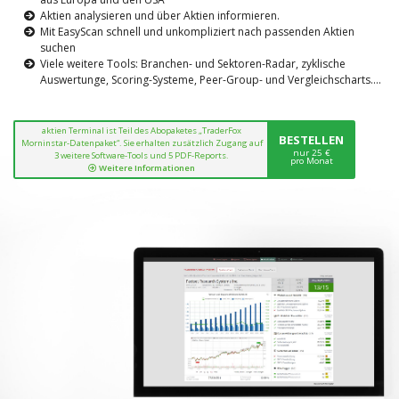
Aktien analysieren und über Aktien informieren.
Mit EasyScan schnell und unkompliziert nach passenden Aktien
suchen
Viele weitere Tools: Branchen- und Sektoren-Radar, zyklische
Auswertunge, Scoring-Systeme, Peer-Group- und Vergleichscharts....
aktien Terminal ist Teil des Abopaketes „TraderFox
BESTELLEN
Morninstar-Datenpaket“. Sie erhalten zusätzlich Zugang auf
nur 25 €
3 weitere Software-Tools und 5 PDF-Reports.
pro Monat
Weitere Informationen