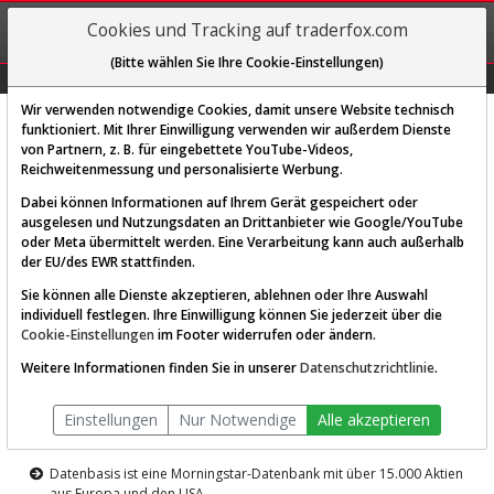
REGIS-
Cookies und Tracking auf traderfox.com
TRIEREN
(Bitte wählen Sie Ihre Cookie-Einstellungen)
Graphs
Explorer
Sector
Scan
Visual
Historie
Macro
Wir verwenden notwendige Cookies, damit unsere Website technisch
funktioniert. Mit Ihrer Einwilligung verwenden wir außerdem Dienste
von Partnern, z. B. für eingebettete YouTube-Videos,
Diese Funktion ist nur für
Reichweitenmessung und personalisierte Werbung.
Premium-Kunden verfügbar
Dabei können Informationen auf Ihrem Gerät gespeichert oder
ausgelesen und Nutzungsdaten an Drittanbieter wie Google/YouTube
oder Meta übermittelt werden. Eine Verarbeitung kann auch außerhalb
der EU/des EWR stattfinden.
Sie können alle Dienste akzeptieren, ablehnen oder Ihre Auswahl
individuell festlegen. Ihre Einwilligung können Sie jederzeit über die
Cookie-Einstellungen
im Footer widerrufen oder ändern.
AKTIEN-TERMINAL
Weitere Informationen finden Sie in unserer
Datenschutzrichtlinie
.
Die Aktienanalyse-Plattform von
Einstellungen
Nur Notwendige
Alle akzeptieren
TraderFox
Datenbasis ist eine Morningstar-Datenbank mit über 15.000 Aktien
aus Europa und den USA