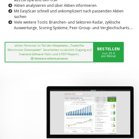
Aktien analysieren und über Aktien informieren.
Mit EasyScan schnell und unkompliziert nach passenden Aktien
suchen
Viele weitere Tools: Branchen- und Sektoren-Radar, zyklische
Auswertunge, Scoring-Systeme, Peer-Group- und Vergleichscharts....
aktien Terminal ist Teil des Abopaketes „TraderFox
BESTELLEN
Morninstar-Datenpaket“. Sie erhalten zusätzlich Zugang auf
nur 25 €
3 weitere Software-Tools und 5 PDF-Reports.
pro Monat
Weitere Informationen