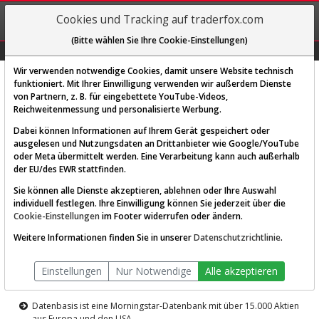
REGIS-
Cookies und Tracking auf traderfox.com
TRIEREN
(Bitte wählen Sie Ihre Cookie-Einstellungen)
Graphs
Explorer
Sector
Scan
Visual
Historie
Macro
Wir verwenden notwendige Cookies, damit unsere Website technisch
funktioniert. Mit Ihrer Einwilligung verwenden wir außerdem Dienste
von Partnern, z. B. für eingebettete YouTube-Videos,
Diese Funktion ist nur für
Reichweitenmessung und personalisierte Werbung.
Premium-Kunden verfügbar
Dabei können Informationen auf Ihrem Gerät gespeichert oder
ausgelesen und Nutzungsdaten an Drittanbieter wie Google/YouTube
oder Meta übermittelt werden. Eine Verarbeitung kann auch außerhalb
der EU/des EWR stattfinden.
Sie können alle Dienste akzeptieren, ablehnen oder Ihre Auswahl
individuell festlegen. Ihre Einwilligung können Sie jederzeit über die
Cookie-Einstellungen
im Footer widerrufen oder ändern.
AKTIEN-TERMINAL
Weitere Informationen finden Sie in unserer
Datenschutzrichtlinie
.
Die Aktienanalyse-Plattform von
Einstellungen
Nur Notwendige
Alle akzeptieren
TraderFox
Datenbasis ist eine Morningstar-Datenbank mit über 15.000 Aktien
aus Europa und den USA