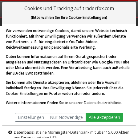
REGIS-
Cookies und Tracking auf traderfox.com
TRIEREN
(Bitte wählen Sie Ihre Cookie-Einstellungen)
Graphs
Explorer
Sector
Scan
Visual
Historie
Macro
Wir verwenden notwendige Cookies, damit unsere Website technisch
funktioniert. Mit Ihrer Einwilligung verwenden wir außerdem Dienste
von Partnern, z. B. für eingebettete YouTube-Videos,
Diese Funktion ist nur für
Reichweitenmessung und personalisierte Werbung.
Premium-Kunden verfügbar
Dabei können Informationen auf Ihrem Gerät gespeichert oder
ausgelesen und Nutzungsdaten an Drittanbieter wie Google/YouTube
oder Meta übermittelt werden. Eine Verarbeitung kann auch außerhalb
der EU/des EWR stattfinden.
Sie können alle Dienste akzeptieren, ablehnen oder Ihre Auswahl
individuell festlegen. Ihre Einwilligung können Sie jederzeit über die
Cookie-Einstellungen
im Footer widerrufen oder ändern.
AKTIEN-TERMINAL
Weitere Informationen finden Sie in unserer
Datenschutzrichtlinie
.
Die Aktienanalyse-Plattform von
Einstellungen
Nur Notwendige
Alle akzeptieren
TraderFox
Datenbasis ist eine Morningstar-Datenbank mit über 15.000 Aktien
aus Europa und den USA