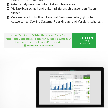
Aktien analysieren und über Aktien informieren.
Mit EasyScan schnell und unkompliziert nach passenden Aktien
suchen
Viele weitere Tools: Branchen- und Sektoren-Radar, zyklische
Auswertunge, Scoring-Systeme, Peer-Group- und Vergleichscharts....
aktien Terminal ist Teil des Abopaketes „TraderFox
BESTELLEN
Morninstar-Datenpaket“. Sie erhalten zusätzlich Zugang auf
nur 25 €
3 weitere Software-Tools und 5 PDF-Reports.
pro Monat
Weitere Informationen