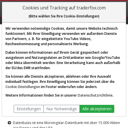
REGIS-
Cookies und Tracking auf traderfox.com
TRIEREN
(Bitte wählen Sie Ihre Cookie-Einstellungen)
Graphs
Explorer
Sector
Scan
Visual
Historie
Macro
Wir verwenden notwendige Cookies, damit unsere Website technisch
funktioniert. Mit Ihrer Einwilligung verwenden wir außerdem Dienste
von Partnern, z. B. für eingebettete YouTube-Videos,
Diese Funktion ist nur für
Reichweitenmessung und personalisierte Werbung.
Premium-Kunden verfügbar
Dabei können Informationen auf Ihrem Gerät gespeichert oder
ausgelesen und Nutzungsdaten an Drittanbieter wie Google/YouTube
oder Meta übermittelt werden. Eine Verarbeitung kann auch außerhalb
der EU/des EWR stattfinden.
Sie können alle Dienste akzeptieren, ablehnen oder Ihre Auswahl
individuell festlegen. Ihre Einwilligung können Sie jederzeit über die
Cookie-Einstellungen
im Footer widerrufen oder ändern.
AKTIEN-TERMINAL
Weitere Informationen finden Sie in unserer
Datenschutzrichtlinie
.
Die Aktienanalyse-Plattform von
Einstellungen
Nur Notwendige
Alle akzeptieren
TraderFox
Datenbasis ist eine Morningstar-Datenbank mit über 15.000 Aktien
aus Europa und den USA