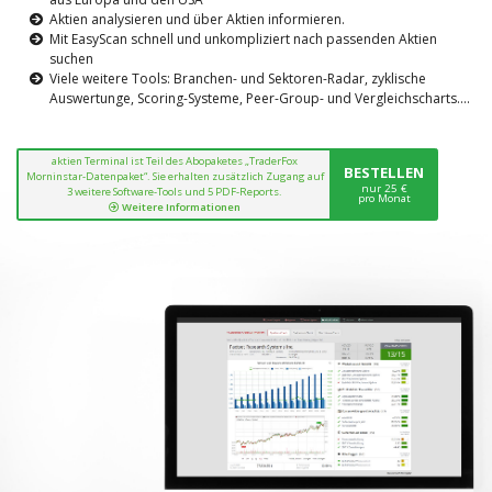
Aktien analysieren und über Aktien informieren.
Mit EasyScan schnell und unkompliziert nach passenden Aktien
suchen
Viele weitere Tools: Branchen- und Sektoren-Radar, zyklische
Auswertunge, Scoring-Systeme, Peer-Group- und Vergleichscharts....
aktien Terminal ist Teil des Abopaketes „TraderFox
BESTELLEN
Morninstar-Datenpaket“. Sie erhalten zusätzlich Zugang auf
nur 25 €
3 weitere Software-Tools und 5 PDF-Reports.
pro Monat
Weitere Informationen