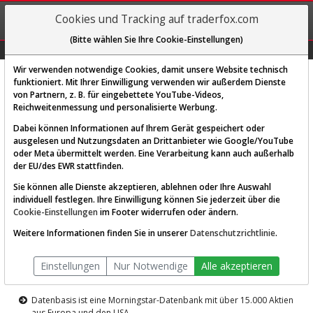
REGIS-
Cookies und Tracking auf traderfox.com
TRIEREN
(Bitte wählen Sie Ihre Cookie-Einstellungen)
Graphs
Explorer
Sector
Scan
Visual
Historie
Macro
Wir verwenden notwendige Cookies, damit unsere Website technisch
funktioniert. Mit Ihrer Einwilligung verwenden wir außerdem Dienste
von Partnern, z. B. für eingebettete YouTube-Videos,
Diese Funktion ist nur für
Reichweitenmessung und personalisierte Werbung.
Premium-Kunden verfügbar
Dabei können Informationen auf Ihrem Gerät gespeichert oder
ausgelesen und Nutzungsdaten an Drittanbieter wie Google/YouTube
oder Meta übermittelt werden. Eine Verarbeitung kann auch außerhalb
der EU/des EWR stattfinden.
Sie können alle Dienste akzeptieren, ablehnen oder Ihre Auswahl
individuell festlegen. Ihre Einwilligung können Sie jederzeit über die
Cookie-Einstellungen
im Footer widerrufen oder ändern.
AKTIEN-TERMINAL
Weitere Informationen finden Sie in unserer
Datenschutzrichtlinie
.
Die Aktienanalyse-Plattform von
Einstellungen
Nur Notwendige
Alle akzeptieren
TraderFox
Datenbasis ist eine Morningstar-Datenbank mit über 15.000 Aktien
aus Europa und den USA