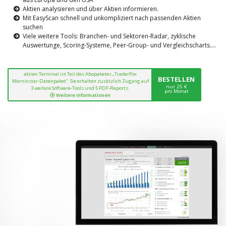
Aktien analysieren und über Aktien informieren.
Mit EasyScan schnell und unkompliziert nach passenden Aktien
suchen
Viele weitere Tools: Branchen- und Sektoren-Radar, zyklische
Auswertunge, Scoring-Systeme, Peer-Group- und Vergleichscharts....
aktien Terminal ist Teil des Abopaketes „TraderFox
BESTELLEN
Morninstar-Datenpaket“. Sie erhalten zusätzlich Zugang auf
nur 25 €
3 weitere Software-Tools und 5 PDF-Reports.
pro Monat
Weitere Informationen