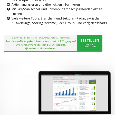
Aktien analysieren und über Aktien informieren.
Mit EasyScan schnell und unkompliziert nach passenden Aktien
suchen
Viele weitere Tools: Branchen- und Sektoren-Radar, zyklische
Auswertunge, Scoring-Systeme, Peer-Group- und Vergleichscharts....
aktien Terminal ist Teil des Abopaketes „TraderFox
BESTELLEN
Morninstar-Datenpaket“. Sie erhalten zusätzlich Zugang auf
nur 25 €
3 weitere Software-Tools und 5 PDF-Reports.
pro Monat
Weitere Informationen