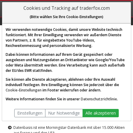
REGIS-
Cookies und Tracking auf traderfox.com
TRIEREN
(Bitte wählen Sie Ihre Cookie-Einstellungen)
Graphs
Explorer
Sector
Scan
Visual
Historie
Macro
Wir verwenden notwendige Cookies, damit unsere Website technisch
funktioniert. Mit Ihrer Einwilligung verwenden wir außerdem Dienste
von Partnern, z. B. für eingebettete YouTube-Videos,
Diese Funktion ist nur für
Reichweitenmessung und personalisierte Werbung.
Premium-Kunden verfügbar
Dabei können Informationen auf Ihrem Gerät gespeichert oder
ausgelesen und Nutzungsdaten an Drittanbieter wie Google/YouTube
oder Meta übermittelt werden. Eine Verarbeitung kann auch außerhalb
der EU/des EWR stattfinden.
Sie können alle Dienste akzeptieren, ablehnen oder Ihre Auswahl
individuell festlegen. Ihre Einwilligung können Sie jederzeit über die
Cookie-Einstellungen
im Footer widerrufen oder ändern.
AKTIEN-TERMINAL
Weitere Informationen finden Sie in unserer
Datenschutzrichtlinie
.
Die Aktienanalyse-Plattform von
Einstellungen
Nur Notwendige
Alle akzeptieren
TraderFox
Datenbasis ist eine Morningstar-Datenbank mit über 15.000 Aktien
aus Europa und den USA