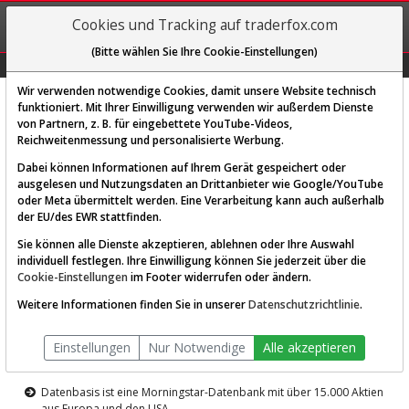
REGIS-
Cookies und Tracking auf traderfox.com
TRIEREN
(Bitte wählen Sie Ihre Cookie-Einstellungen)
Graphs
Explorer
Sector
Scan
Visual
Historie
Macro
Wir verwenden notwendige Cookies, damit unsere Website technisch
funktioniert. Mit Ihrer Einwilligung verwenden wir außerdem Dienste
von Partnern, z. B. für eingebettete YouTube-Videos,
Diese Funktion ist nur für
Reichweitenmessung und personalisierte Werbung.
Premium-Kunden verfügbar
Dabei können Informationen auf Ihrem Gerät gespeichert oder
ausgelesen und Nutzungsdaten an Drittanbieter wie Google/YouTube
oder Meta übermittelt werden. Eine Verarbeitung kann auch außerhalb
der EU/des EWR stattfinden.
Sie können alle Dienste akzeptieren, ablehnen oder Ihre Auswahl
individuell festlegen. Ihre Einwilligung können Sie jederzeit über die
Cookie-Einstellungen
im Footer widerrufen oder ändern.
AKTIEN-TERMINAL
Weitere Informationen finden Sie in unserer
Datenschutzrichtlinie
.
Die Aktienanalyse-Plattform von
Einstellungen
Nur Notwendige
Alle akzeptieren
TraderFox
Datenbasis ist eine Morningstar-Datenbank mit über 15.000 Aktien
aus Europa und den USA