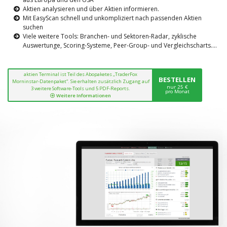
Aktien analysieren und über Aktien informieren.
Mit EasyScan schnell und unkompliziert nach passenden Aktien
suchen
Viele weitere Tools: Branchen- und Sektoren-Radar, zyklische
Auswertunge, Scoring-Systeme, Peer-Group- und Vergleichscharts....
aktien Terminal ist Teil des Abopaketes „TraderFox
BESTELLEN
Morninstar-Datenpaket“. Sie erhalten zusätzlich Zugang auf
nur 25 €
3 weitere Software-Tools und 5 PDF-Reports.
pro Monat
Weitere Informationen