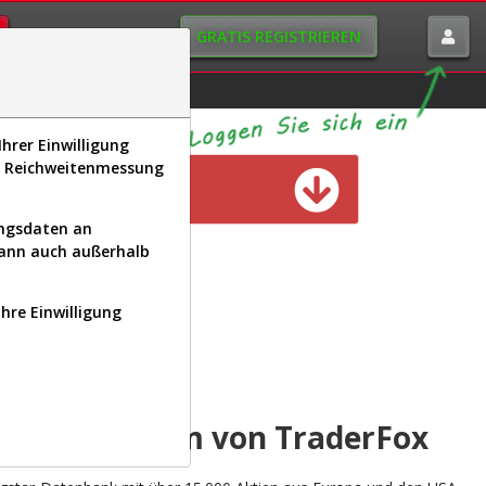
GRATIS REGISTRIEREN
istorie
Macro-View
hrer Einwilligung
s, Reichweitenmessung
n verfügbar
ungsdaten an
kann auch außerhalb
Ihre Einwilligung
INAL
yse-Plattform von TraderFox