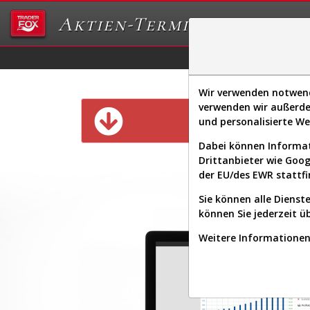
Aktien-Terminal
Daten/Graphs
Ex
Wir verwenden notwendi
verwenden wir außerde
Diese Funk
und personalisierte W
Dabei können Informat
Drittanbieter wie Goo
der EU/des EWR stattfi
Sie können alle Dienste
können Sie jederzeit ü
Weitere Informationen 