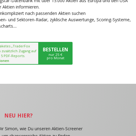
ngstar-Datenbank mit über 15.000 Aktien aus Europa und den USA
r Aktien informieren.
unkompliziert nach passenden Aktien suchen
chen- und Sektoren-Radar, zyklische Auswertunge, Scoring-Systeme,
harts....
paketes „TraderFox
BESTELLEN
 zusätzlich Zugang auf
nur 25 €
 5 PDF-Reports.
pro Monat
ionen
NEU HIER?
Dir Simon, wie Du unseren Aktien-Screener
, um chancenreiche Aktien zu finden.