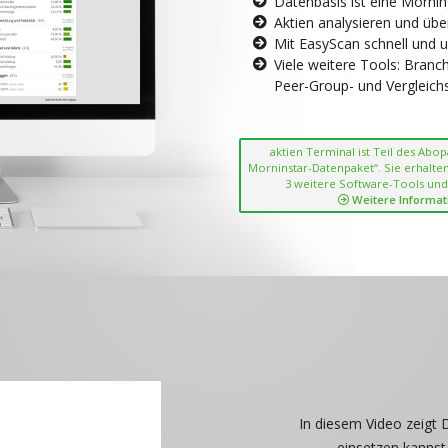
Datenbasis ist eine Morni
Aktien analysieren und übe
Mit EasyScan schnell und 
Viele weitere Tools: Bran
Peer-Group- und Vergleichsc
aktien Terminal ist Teil des Abo
Morninstar-Datenpaket“. Sie erhalten
3 weitere Software-Tools und
Weitere Informat
In diesem Video zeigt 
einsetzen kannst