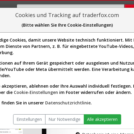
Cookies und Tracking auf traderfox.com
(Bitte wählen Sie Ihre Cookie-Einstellungen)
plorer
Sector-Spider
Easy-Scan
Visualizations
H
ge Cookies, damit unsere Website technisch funktioniert. Mit I
m Dienste von Partnern, z. B. für eingebettete YouTube-Video
tion ist nur für Premium-Kunde
erbung.
ionen auf Ihrem Gerät gespeichert oder ausgelesen und Nutz
gle/YouTube oder Meta übermittelt werden. Eine Verarbeitung 
nden.
 akzeptieren, ablehnen oder Ihre Auswahl individuell festlegen. 
ber die
Cookie-Einstellungen
im Footer widerrufen oder ändern.
AKTIEN-TERM
finden Sie in unserer
Datenschutzrichtlinie
.
Die Aktienanal
Einstellungen
Nur Notwendige
Alle akzeptieren