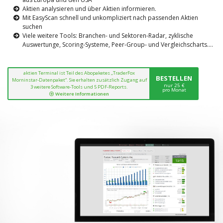
Aktien analysieren und über Aktien informieren.
Mit EasyScan schnell und unkompliziert nach passenden Aktien
suchen
Viele weitere Tools: Branchen- und Sektoren-Radar, zyklische
Auswertunge, Scoring-Systeme, Peer-Group- und Vergleichscharts....
aktien Terminal ist Teil des Abopaketes „TraderFox
BESTELLEN
Morninstar-Datenpaket“. Sie erhalten zusätzlich Zugang auf
nur 25 €
3 weitere Software-Tools und 5 PDF-Reports.
pro Monat
Weitere Informationen