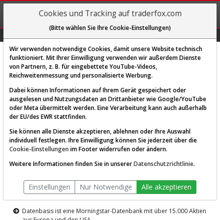
REGIS-
Cookies und Tracking auf traderfox.com
TRIEREN
(Bitte wählen Sie Ihre Cookie-Einstellungen)
Graphs
Explorer
Sector
Scan
Visual
Historie
Macro
Wir verwenden notwendige Cookies, damit unsere Website technisch
funktioniert. Mit Ihrer Einwilligung verwenden wir außerdem Dienste
von Partnern, z. B. für eingebettete YouTube-Videos,
Diese Funktion ist nur für
Reichweitenmessung und personalisierte Werbung.
Premium-Kunden verfügbar
Dabei können Informationen auf Ihrem Gerät gespeichert oder
ausgelesen und Nutzungsdaten an Drittanbieter wie Google/YouTube
oder Meta übermittelt werden. Eine Verarbeitung kann auch außerhalb
der EU/des EWR stattfinden.
Sie können alle Dienste akzeptieren, ablehnen oder Ihre Auswahl
individuell festlegen. Ihre Einwilligung können Sie jederzeit über die
Cookie-Einstellungen
im Footer widerrufen oder ändern.
AKTIEN-TERMINAL
Weitere Informationen finden Sie in unserer
Datenschutzrichtlinie
.
Die Aktienanalyse-Plattform von
Einstellungen
Nur Notwendige
Alle akzeptieren
TraderFox
Datenbasis ist eine Morningstar-Datenbank mit über 15.000 Aktien
aus Europa und den USA