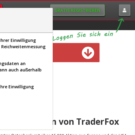
GRATIS REGISTRIEREN
istorie
Macro-View
hrer Einwilligung
s, Reichweitenmessung
n verfügbar
ungsdaten an
kann auch außerhalb
Ihre Einwilligung
INAL
yse-Plattform von TraderFox