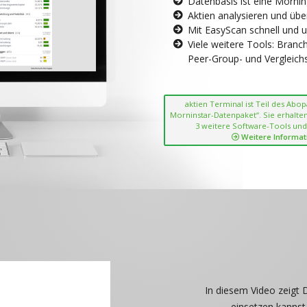
Datenbasis ist eine Morni
Aktien analysieren und übe
Mit EasyScan schnell und 
Viele weitere Tools: Bran
Peer-Group- und Vergleichsc
aktien Terminal ist Teil des Abo
Morninstar-Datenpaket“. Sie erhalten
3 weitere Software-Tools und
Weitere Informat
In diesem Video zeigt 
einsetzen kannst