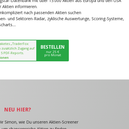
ngstar-Datenbank mit über 15.000 Aktien aus Europa und den USA
r Aktien informieren.
unkompliziert nach passenden Aktien suchen
chen- und Sektoren-Radar, zyklische Auswertunge, Scoring-Systeme,
harts....
paketes „TraderFox
BESTELLEN
 zusätzlich Zugang auf
nur 25 €
 5 PDF-Reports.
pro Monat
ionen
NEU HIER?
Dir Simon, wie Du unseren Aktien-Screener
, um chancenreiche Aktien zu finden.