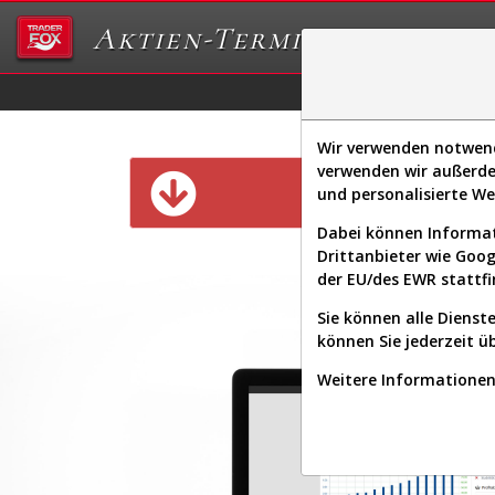
Aktien-Terminal
Daten/Graphs
Ex
Wir verwenden notwendi
verwenden wir außerde
Diese Funk
und personalisierte W
Dabei können Informat
Drittanbieter wie Goo
der EU/des EWR stattfi
Sie können alle Dienste
können Sie jederzeit ü
Weitere Informationen 