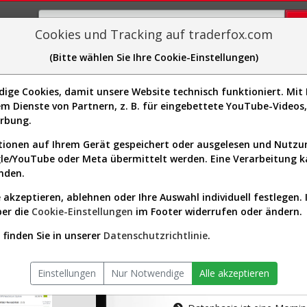
Cookies und Tracking auf traderfox.com
(Bitte wählen Sie Ihre Cookie-Einstellungen)
plorer
Sector-Spider
Easy-Scan
Visualizations
H
ge Cookies, damit unsere Website technisch funktioniert. Mit I
m Dienste von Partnern, z. B. für eingebettete YouTube-Video
tion ist nur für Premium-Kunde
erbung.
ionen auf Ihrem Gerät gespeichert oder ausgelesen und Nutz
gle/YouTube oder Meta übermittelt werden. Eine Verarbeitung 
nden.
 akzeptieren, ablehnen oder Ihre Auswahl individuell festlegen. 
ber die
Cookie-Einstellungen
im Footer widerrufen oder ändern.
AKTIEN-TERM
finden Sie in unserer
Datenschutzrichtlinie
.
Die Aktienanal
Einstellungen
Nur Notwendige
Alle akzeptieren