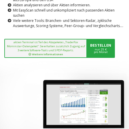
Aktien analysieren und über Aktien informieren.
Mit EasyScan schnell und unkompliziert nach passenden Aktien
suchen
Viele weitere Tools: Branchen- und Sektoren-Radar, zyklische
Auswertunge, Scoring-Systeme, Peer-Group- und Vergleichscharts....
aktien Terminal ist Teil des Abopaketes „TraderFox
BESTELLEN
Morninstar-Datenpaket“. Sie erhalten zusätzlich Zugang auf
nur 25 €
3 weitere Software-Tools und 5 PDF-Reports.
pro Monat
Weitere Informationen