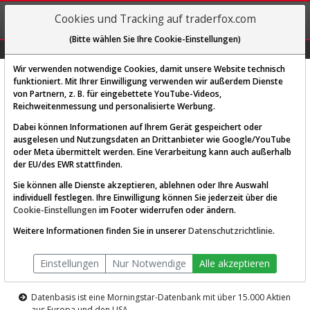
REGIS-
Cookies und Tracking auf traderfox.com
TRIEREN
(Bitte wählen Sie Ihre Cookie-Einstellungen)
Graphs
Explorer
Sector
Scan
Visual
Historie
Macro
Wir verwenden notwendige Cookies, damit unsere Website technisch
funktioniert. Mit Ihrer Einwilligung verwenden wir außerdem Dienste
von Partnern, z. B. für eingebettete YouTube-Videos,
Diese Funktion ist nur für
Reichweitenmessung und personalisierte Werbung.
Premium-Kunden verfügbar
Dabei können Informationen auf Ihrem Gerät gespeichert oder
ausgelesen und Nutzungsdaten an Drittanbieter wie Google/YouTube
oder Meta übermittelt werden. Eine Verarbeitung kann auch außerhalb
der EU/des EWR stattfinden.
Sie können alle Dienste akzeptieren, ablehnen oder Ihre Auswahl
individuell festlegen. Ihre Einwilligung können Sie jederzeit über die
Cookie-Einstellungen
im Footer widerrufen oder ändern.
AKTIEN-TERMINAL
Weitere Informationen finden Sie in unserer
Datenschutzrichtlinie
.
Die Aktienanalyse-Plattform von
Einstellungen
Nur Notwendige
Alle akzeptieren
TraderFox
Datenbasis ist eine Morningstar-Datenbank mit über 15.000 Aktien
aus Europa und den USA