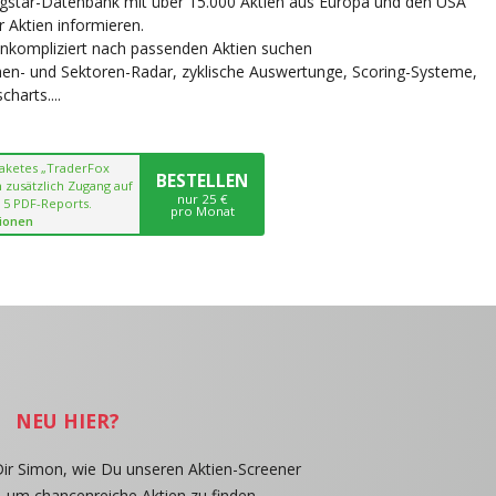
ngstar-Datenbank mit über 15.000 Aktien aus Europa und den USA
r Aktien informieren.
unkompliziert nach passenden Aktien suchen
chen- und Sektoren-Radar, zyklische Auswertunge, Scoring-Systeme,
harts....
paketes „TraderFox
BESTELLEN
 zusätzlich Zugang auf
nur 25 €
 5 PDF-Reports.
pro Monat
ionen
NEU HIER?
Dir Simon, wie Du unseren Aktien-Screener
, um chancenreiche Aktien zu finden.