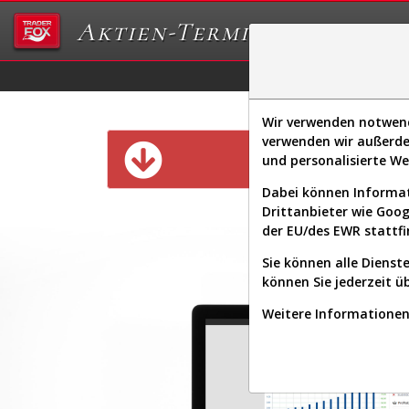
Aktien-Terminal
Daten/Graphs
Ex
Wir verwenden notwendi
verwenden wir außerde
Diese Funk
und personalisierte W
Dabei können Informat
Drittanbieter wie Goo
der EU/des EWR stattfi
Sie können alle Dienste
können Sie jederzeit ü
Weitere Informationen 