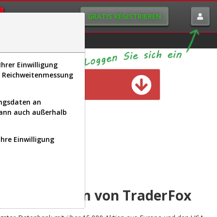
GRATIS REGISTRIEREN
istorie
Macro-View
hrer Einwilligung
s, Reichweitenmessung
n verfügbar
ungsdaten an
kann auch außerhalb
Ihre Einwilligung
INAL
yse-Plattform von TraderFox