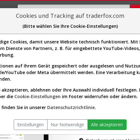
Cookies und Tracking auf traderfox.com
(Bitte wählen Sie Ihre Cookie-Einstellungen)
plorer
Sector-Spider
Easy-Scan
Visualizations
H
ge Cookies, damit unsere Website technisch funktioniert. Mit I
m Dienste von Partnern, z. B. für eingebettete YouTube-Video
tion ist nur für Premium-Kunde
erbung.
ionen auf Ihrem Gerät gespeichert oder ausgelesen und Nutz
gle/YouTube oder Meta übermittelt werden. Eine Verarbeitung 
nden.
 akzeptieren, ablehnen oder Ihre Auswahl individuell festlegen. 
ber die
Cookie-Einstellungen
im Footer widerrufen oder ändern.
AKTIEN-TERM
finden Sie in unserer
Datenschutzrichtlinie
.
Die Aktienanal
Einstellungen
Nur Notwendige
Alle akzeptieren