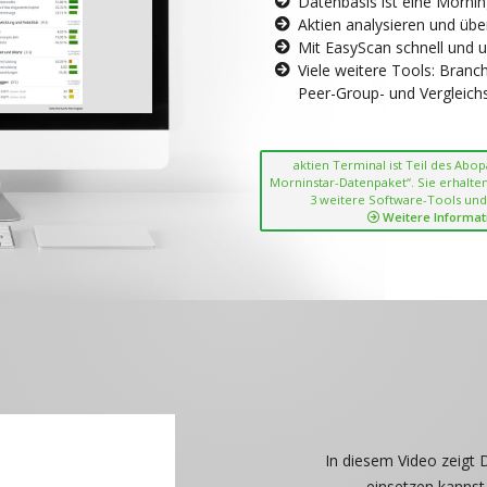
Datenbasis ist eine Morni
Aktien analysieren und übe
Mit EasyScan schnell und 
Viele weitere Tools: Bran
Peer-Group- und Vergleichsc
aktien Terminal ist Teil des Abo
Morninstar-Datenpaket“. Sie erhalten
3 weitere Software-Tools und
Weitere Informat
In diesem Video zeigt 
einsetzen kannst