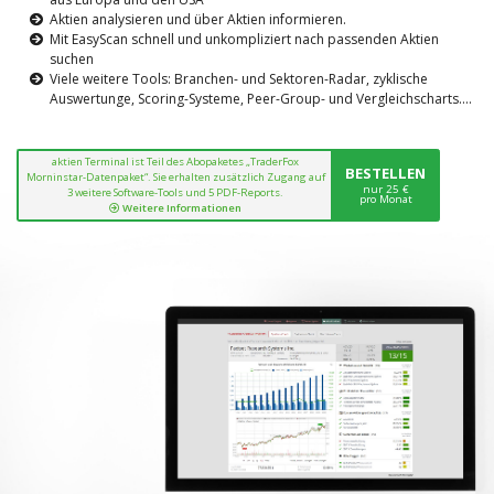
Aktien analysieren und über Aktien informieren.
Mit EasyScan schnell und unkompliziert nach passenden Aktien
suchen
Viele weitere Tools: Branchen- und Sektoren-Radar, zyklische
Auswertunge, Scoring-Systeme, Peer-Group- und Vergleichscharts....
aktien Terminal ist Teil des Abopaketes „TraderFox
BESTELLEN
Morninstar-Datenpaket“. Sie erhalten zusätzlich Zugang auf
nur 25 €
3 weitere Software-Tools und 5 PDF-Reports.
pro Monat
Weitere Informationen