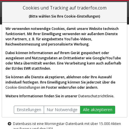
REGIS-
Cookies und Tracking auf traderfox.com
TRIEREN
(Bitte wählen Sie Ihre Cookie-Einstellungen)
Graphs
Explorer
Sector
Scan
Visual
Historie
Macro
Wir verwenden notwendige Cookies, damit unsere Website technisch
funktioniert. Mit Ihrer Einwilligung verwenden wir außerdem Dienste
von Partnern, z. B. für eingebettete YouTube-Videos,
Diese Funktion ist nur für
Reichweitenmessung und personalisierte Werbung.
Premium-Kunden verfügbar
Dabei können Informationen auf Ihrem Gerät gespeichert oder
ausgelesen und Nutzungsdaten an Drittanbieter wie Google/YouTube
oder Meta übermittelt werden. Eine Verarbeitung kann auch außerhalb
der EU/des EWR stattfinden.
Sie können alle Dienste akzeptieren, ablehnen oder Ihre Auswahl
individuell festlegen. Ihre Einwilligung können Sie jederzeit über die
Cookie-Einstellungen
im Footer widerrufen oder ändern.
AKTIEN-TERMINAL
Weitere Informationen finden Sie in unserer
Datenschutzrichtlinie
.
Die Aktienanalyse-Plattform von
Einstellungen
Nur Notwendige
Alle akzeptieren
TraderFox
Datenbasis ist eine Morningstar-Datenbank mit über 15.000 Aktien
aus Europa und den USA