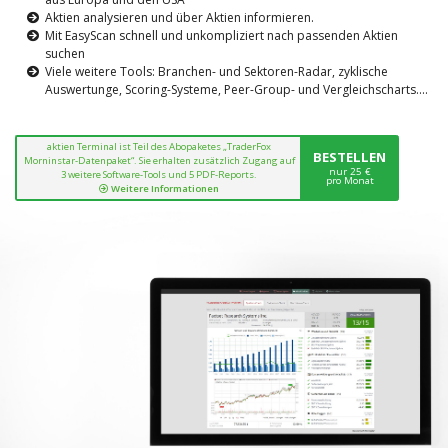
Aktien analysieren und über Aktien informieren.
Mit EasyScan schnell und unkompliziert nach passenden Aktien
suchen
Viele weitere Tools: Branchen- und Sektoren-Radar, zyklische
Auswertunge, Scoring-Systeme, Peer-Group- und Vergleichscharts....
aktien Terminal ist Teil des Abopaketes „TraderFox
BESTELLEN
Morninstar-Datenpaket“. Sie erhalten zusätzlich Zugang auf
nur 25 €
3 weitere Software-Tools und 5 PDF-Reports.
pro Monat
Weitere Informationen