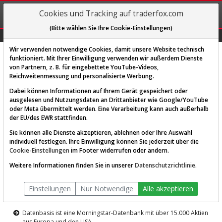
REGIS-
Cookies und Tracking auf traderfox.com
TRIEREN
(Bitte wählen Sie Ihre Cookie-Einstellungen)
Graphs
Explorer
Sector
Scan
Visual
Historie
Macro
Wir verwenden notwendige Cookies, damit unsere Website technisch
funktioniert. Mit Ihrer Einwilligung verwenden wir außerdem Dienste
von Partnern, z. B. für eingebettete YouTube-Videos,
Diese Funktion ist nur für
Reichweitenmessung und personalisierte Werbung.
Premium-Kunden verfügbar
Dabei können Informationen auf Ihrem Gerät gespeichert oder
ausgelesen und Nutzungsdaten an Drittanbieter wie Google/YouTube
oder Meta übermittelt werden. Eine Verarbeitung kann auch außerhalb
der EU/des EWR stattfinden.
Sie können alle Dienste akzeptieren, ablehnen oder Ihre Auswahl
individuell festlegen. Ihre Einwilligung können Sie jederzeit über die
Cookie-Einstellungen
im Footer widerrufen oder ändern.
AKTIEN-TERMINAL
Weitere Informationen finden Sie in unserer
Datenschutzrichtlinie
.
Die Aktienanalyse-Plattform von
Einstellungen
Nur Notwendige
Alle akzeptieren
TraderFox
Datenbasis ist eine Morningstar-Datenbank mit über 15.000 Aktien
aus Europa und den USA