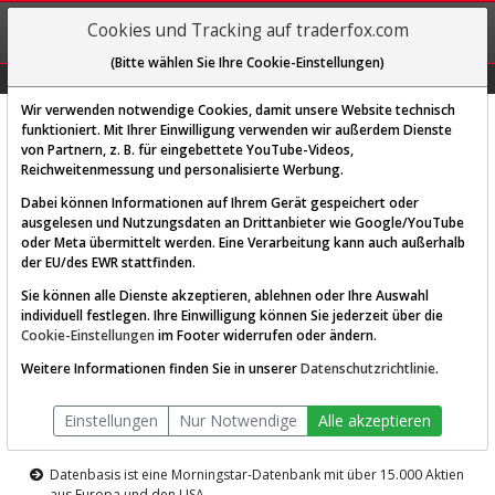
REGIS-
Cookies und Tracking auf traderfox.com
TRIEREN
(Bitte wählen Sie Ihre Cookie-Einstellungen)
Graphs
Explorer
Sector
Scan
Visual
Historie
Macro
Wir verwenden notwendige Cookies, damit unsere Website technisch
funktioniert. Mit Ihrer Einwilligung verwenden wir außerdem Dienste
von Partnern, z. B. für eingebettete YouTube-Videos,
Diese Funktion ist nur für
Reichweitenmessung und personalisierte Werbung.
Premium-Kunden verfügbar
Dabei können Informationen auf Ihrem Gerät gespeichert oder
ausgelesen und Nutzungsdaten an Drittanbieter wie Google/YouTube
oder Meta übermittelt werden. Eine Verarbeitung kann auch außerhalb
der EU/des EWR stattfinden.
Sie können alle Dienste akzeptieren, ablehnen oder Ihre Auswahl
individuell festlegen. Ihre Einwilligung können Sie jederzeit über die
Cookie-Einstellungen
im Footer widerrufen oder ändern.
AKTIEN-TERMINAL
Weitere Informationen finden Sie in unserer
Datenschutzrichtlinie
.
Die Aktienanalyse-Plattform von
Einstellungen
Nur Notwendige
Alle akzeptieren
TraderFox
Datenbasis ist eine Morningstar-Datenbank mit über 15.000 Aktien
aus Europa und den USA