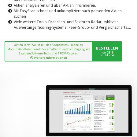
Aktien analysieren und über Aktien informieren.
Mit EasyScan schnell und unkompliziert nach passenden Aktien
suchen
Viele weitere Tools: Branchen- und Sektoren-Radar, zyklische
Auswertunge, Scoring-Systeme, Peer-Group- und Vergleichscharts....
aktien Terminal ist Teil des Abopaketes „TraderFox
BESTELLEN
Morninstar-Datenpaket“. Sie erhalten zusätzlich Zugang auf
nur 25 €
3 weitere Software-Tools und 5 PDF-Reports.
pro Monat
Weitere Informationen