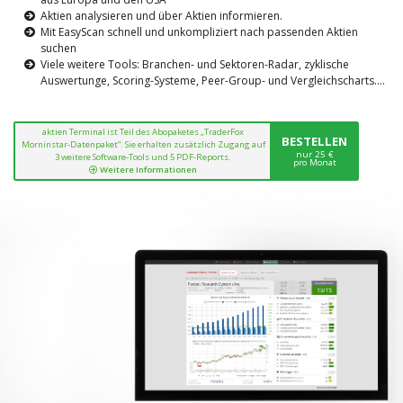
Aktien analysieren und über Aktien informieren.
Mit EasyScan schnell und unkompliziert nach passenden Aktien
suchen
Viele weitere Tools: Branchen- und Sektoren-Radar, zyklische
Auswertunge, Scoring-Systeme, Peer-Group- und Vergleichscharts....
aktien Terminal ist Teil des Abopaketes „TraderFox
BESTELLEN
Morninstar-Datenpaket“. Sie erhalten zusätzlich Zugang auf
nur 25 €
3 weitere Software-Tools und 5 PDF-Reports.
pro Monat
Weitere Informationen