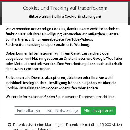
REGIS-
Cookies und Tracking auf traderfox.com
TRIEREN
(Bitte wählen Sie Ihre Cookie-Einstellungen)
Graphs
Explorer
Sector
Scan
Visual
Historie
Macro
Wir verwenden notwendige Cookies, damit unsere Website technisch
funktioniert. Mit Ihrer Einwilligung verwenden wir außerdem Dienste
von Partnern, z. B. für eingebettete YouTube-Videos,
Diese Funktion ist nur für
Reichweitenmessung und personalisierte Werbung.
Premium-Kunden verfügbar
Dabei können Informationen auf Ihrem Gerät gespeichert oder
ausgelesen und Nutzungsdaten an Drittanbieter wie Google/YouTube
oder Meta übermittelt werden. Eine Verarbeitung kann auch außerhalb
der EU/des EWR stattfinden.
Sie können alle Dienste akzeptieren, ablehnen oder Ihre Auswahl
individuell festlegen. Ihre Einwilligung können Sie jederzeit über die
Cookie-Einstellungen
im Footer widerrufen oder ändern.
AKTIEN-TERMINAL
Weitere Informationen finden Sie in unserer
Datenschutzrichtlinie
.
Die Aktienanalyse-Plattform von
Einstellungen
Nur Notwendige
Alle akzeptieren
TraderFox
Datenbasis ist eine Morningstar-Datenbank mit über 15.000 Aktien
aus Europa und den USA