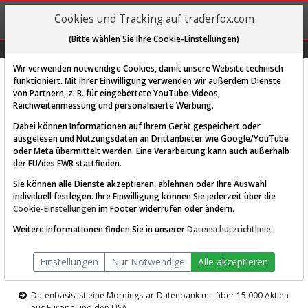
REGIS-
Cookies und Tracking auf traderfox.com
TRIEREN
(Bitte wählen Sie Ihre Cookie-Einstellungen)
Graphs
Explorer
Sector
Scan
Visual
Historie
Macro
Wir verwenden notwendige Cookies, damit unsere Website technisch
funktioniert. Mit Ihrer Einwilligung verwenden wir außerdem Dienste
von Partnern, z. B. für eingebettete YouTube-Videos,
Diese Funktion ist nur für
Reichweitenmessung und personalisierte Werbung.
Premium-Kunden verfügbar
Dabei können Informationen auf Ihrem Gerät gespeichert oder
ausgelesen und Nutzungsdaten an Drittanbieter wie Google/YouTube
oder Meta übermittelt werden. Eine Verarbeitung kann auch außerhalb
der EU/des EWR stattfinden.
Sie können alle Dienste akzeptieren, ablehnen oder Ihre Auswahl
individuell festlegen. Ihre Einwilligung können Sie jederzeit über die
Cookie-Einstellungen
im Footer widerrufen oder ändern.
AKTIEN-TERMINAL
Weitere Informationen finden Sie in unserer
Datenschutzrichtlinie
.
Die Aktienanalyse-Plattform von
Einstellungen
Nur Notwendige
Alle akzeptieren
TraderFox
Datenbasis ist eine Morningstar-Datenbank mit über 15.000 Aktien
aus Europa und den USA