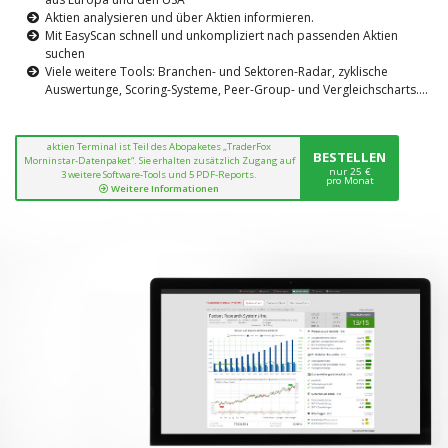
Aktien analysieren und über Aktien informieren.
Mit EasyScan schnell und unkompliziert nach passenden Aktien
suchen
Viele weitere Tools: Branchen- und Sektoren-Radar, zyklische
Auswertunge, Scoring-Systeme, Peer-Group- und Vergleichscharts....
aktien Terminal ist Teil des Abopaketes „TraderFox
BESTELLEN
Morninstar-Datenpaket“. Sie erhalten zusätzlich Zugang auf
nur 25 €
3 weitere Software-Tools und 5 PDF-Reports.
pro Monat
Weitere Informationen