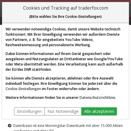
REGIS-
Cookies und Tracking auf traderfox.com
TRIEREN
(Bitte wählen Sie Ihre Cookie-Einstellungen)
Graphs
Explorer
Sector
Scan
Visual
Historie
Macro
Wir verwenden notwendige Cookies, damit unsere Website technisch
funktioniert. Mit Ihrer Einwilligung verwenden wir außerdem Dienste
von Partnern, z. B. für eingebettete YouTube-Videos,
Diese Funktion ist nur für
Reichweitenmessung und personalisierte Werbung.
Premium-Kunden verfügbar
Dabei können Informationen auf Ihrem Gerät gespeichert oder
ausgelesen und Nutzungsdaten an Drittanbieter wie Google/YouTube
oder Meta übermittelt werden. Eine Verarbeitung kann auch außerhalb
der EU/des EWR stattfinden.
Sie können alle Dienste akzeptieren, ablehnen oder Ihre Auswahl
individuell festlegen. Ihre Einwilligung können Sie jederzeit über die
Cookie-Einstellungen
im Footer widerrufen oder ändern.
AKTIEN-TERMINAL
Weitere Informationen finden Sie in unserer
Datenschutzrichtlinie
.
Die Aktienanalyse-Plattform von
Einstellungen
Nur Notwendige
Alle akzeptieren
TraderFox
Datenbasis ist eine Morningstar-Datenbank mit über 15.000 Aktien
aus Europa und den USA