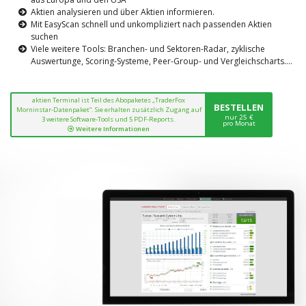
Aktien analysieren und über Aktien informieren.
Mit EasyScan schnell und unkompliziert nach passenden Aktien
suchen
Viele weitere Tools: Branchen- und Sektoren-Radar, zyklische
Auswertunge, Scoring-Systeme, Peer-Group- und Vergleichscharts....
aktien Terminal ist Teil des Abopaketes „TraderFox
BESTELLEN
Morninstar-Datenpaket“. Sie erhalten zusätzlich Zugang auf
nur 25 €
3 weitere Software-Tools und 5 PDF-Reports.
pro Monat
Weitere Informationen