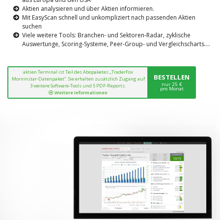
Aktien analysieren und über Aktien informieren.
Mit EasyScan schnell und unkompliziert nach passenden Aktien
suchen
Viele weitere Tools: Branchen- und Sektoren-Radar, zyklische
Auswertunge, Scoring-Systeme, Peer-Group- und Vergleichscharts....
aktien Terminal ist Teil des Abopaketes „TraderFox
BESTELLEN
Morninstar-Datenpaket“. Sie erhalten zusätzlich Zugang auf
nur 25 €
3 weitere Software-Tools und 5 PDF-Reports.
pro Monat
Weitere Informationen