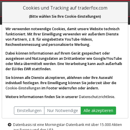
REGIS-
Cookies und Tracking auf traderfox.com
TRIEREN
(Bitte wählen Sie Ihre Cookie-Einstellungen)
Graphs
Explorer
Sector
Scan
Visual
Historie
Macro
Wir verwenden notwendige Cookies, damit unsere Website technisch
funktioniert. Mit Ihrer Einwilligung verwenden wir außerdem Dienste
von Partnern, z. B. für eingebettete YouTube-Videos,
Diese Funktion ist nur für
Reichweitenmessung und personalisierte Werbung.
Premium-Kunden verfügbar
Dabei können Informationen auf Ihrem Gerät gespeichert oder
ausgelesen und Nutzungsdaten an Drittanbieter wie Google/YouTube
oder Meta übermittelt werden. Eine Verarbeitung kann auch außerhalb
der EU/des EWR stattfinden.
Sie können alle Dienste akzeptieren, ablehnen oder Ihre Auswahl
individuell festlegen. Ihre Einwilligung können Sie jederzeit über die
Cookie-Einstellungen
im Footer widerrufen oder ändern.
AKTIEN-TERMINAL
Weitere Informationen finden Sie in unserer
Datenschutzrichtlinie
.
Die Aktienanalyse-Plattform von
Einstellungen
Nur Notwendige
Alle akzeptieren
TraderFox
Datenbasis ist eine Morningstar-Datenbank mit über 15.000 Aktien
aus Europa und den USA