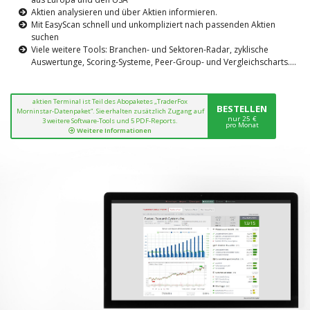
Aktien analysieren und über Aktien informieren.
Mit EasyScan schnell und unkompliziert nach passenden Aktien
suchen
Viele weitere Tools: Branchen- und Sektoren-Radar, zyklische
Auswertunge, Scoring-Systeme, Peer-Group- und Vergleichscharts....
aktien Terminal ist Teil des Abopaketes „TraderFox
BESTELLEN
Morninstar-Datenpaket“. Sie erhalten zusätzlich Zugang auf
nur 25 €
3 weitere Software-Tools und 5 PDF-Reports.
pro Monat
Weitere Informationen