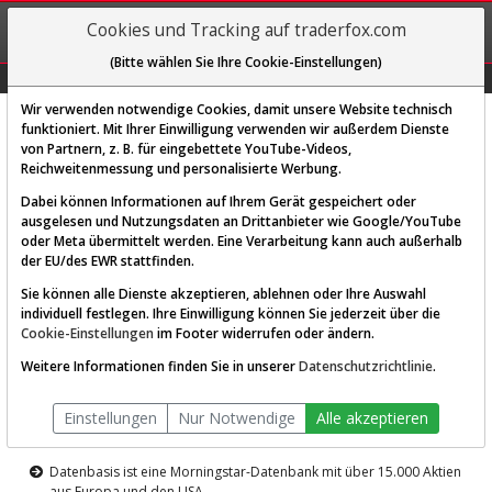
REGIS-
Cookies und Tracking auf traderfox.com
TRIEREN
(Bitte wählen Sie Ihre Cookie-Einstellungen)
Graphs
Explorer
Sector
Scan
Visual
Historie
Macro
Wir verwenden notwendige Cookies, damit unsere Website technisch
funktioniert. Mit Ihrer Einwilligung verwenden wir außerdem Dienste
von Partnern, z. B. für eingebettete YouTube-Videos,
Diese Funktion ist nur für
Reichweitenmessung und personalisierte Werbung.
Premium-Kunden verfügbar
Dabei können Informationen auf Ihrem Gerät gespeichert oder
ausgelesen und Nutzungsdaten an Drittanbieter wie Google/YouTube
oder Meta übermittelt werden. Eine Verarbeitung kann auch außerhalb
der EU/des EWR stattfinden.
Sie können alle Dienste akzeptieren, ablehnen oder Ihre Auswahl
individuell festlegen. Ihre Einwilligung können Sie jederzeit über die
Cookie-Einstellungen
im Footer widerrufen oder ändern.
AKTIEN-TERMINAL
Weitere Informationen finden Sie in unserer
Datenschutzrichtlinie
.
Die Aktienanalyse-Plattform von
Einstellungen
Nur Notwendige
Alle akzeptieren
TraderFox
Datenbasis ist eine Morningstar-Datenbank mit über 15.000 Aktien
aus Europa und den USA